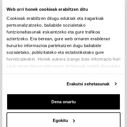
egungo egoera
Web orri honek cookieak erabiltzen ditu
Doctorando: Fernandez Artigas, Eneko
Cookieak erabiltzen ditugu edukiak eta iragarkiak
Universidad: Universidad del País Vasco
pertsonalizatzeko, baliabide sozialetako
Facultad o escuela: Psicodidáctica
funtzionaltasunak eskaintzeko eta gure trafikoa
Director: Xabier Etxaniz Erle
aztertzeko. Era berean, gure web orriaren erabilerari
Situación: Defendida
buruzko informazioa partekatzen dugu baliabide
Año de defensa:
2017
sozialetako, publizitateko eta estatistiketako gure
Calificación: Sobresaliente
hornitzaileekin. Horiek aukera izango dute informazio hori
Internacional: No
zeuk eman diezun edo euren zerbitzuak erabili dituzulako
Premio Extraordinario de Doctorado: No
eskuratu duten bestelako informazio batekin uztartzeko.
Identitatearen eraldatzea XXI.
Erakutsi xehetasunak
Mendeko euskal narratiban:
subjektu literario
Dena onartu
potmodernoa/
Transformación de la
Egokitu
identidad en la narrariva vasca