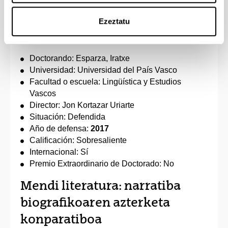
del siglo XXI: El sujeto literario
Ezeztatu
postmoderno
Doctorando: Esparza, Iratxe
Universidad: Universidad del País Vasco
Facultad o escuela: Lingüística y Estudios
Vascos
Director: Jon Kortazar Uriarte
Situación: Defendida
Año de defensa:
2017
Calificación: Sobresaliente
Internacional: Sí
Premio Extraordinario de Doctorado: No
Mendi literatura: narratiba
biografikoaren azterketa
konparatiboa