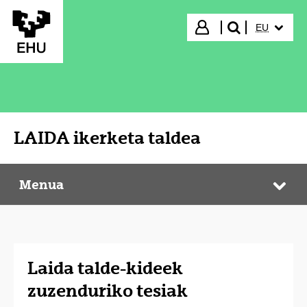
Eduki nagusira joan
HIZKUNTZ
Hasi saioa
EU
bilatu"
LAIDA ikerketa taldea
Menua
LAIDA ikerketa taldea
Web
Laida talde-kideek
zuzenduriko tesiak