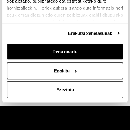
sozialetako, publizitateko eta estatistiketako gure
hornitzaileekin. Horiek aukera izango dute informazio hori
zeuk eman diezun edo euren zerbitzuak erabili dituzulako
eskuratu duten bestelako informazio batekin uztartzeko.
Erakutsi xehetasunak
Egitarau programak
Dena onartu
Klikatu irudiaren gainean eta deskargatu
zentroetarako egitarau programen txantiloiak (PPT
formatua, 16,5 MB)
Egokitu
Deskargatu PPT formatuan
Ezeztatu