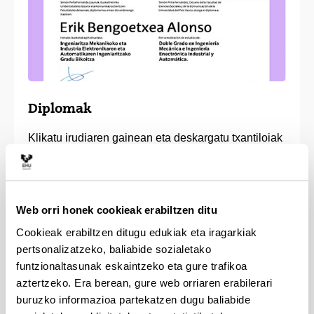
Diplomak
Klikatu irudiaren gainean eta deskargatu txantiloiak
jakintza-arloka (PPT formatua, 798 KB)
Deskargatu PPT formatuan
Web orri honek cookieak erabiltzen ditu
Cookieak erabiltzen ditugu edukiak eta iragarkiak
pertsonalizatzeko, baliabide sozialetako
funtzionaltasunak eskaintzeko eta gure trafikoa
aztertzeko. Era berean, gure web orriaren erabilerari
buruzko informazioa partekatzen dugu baliabide