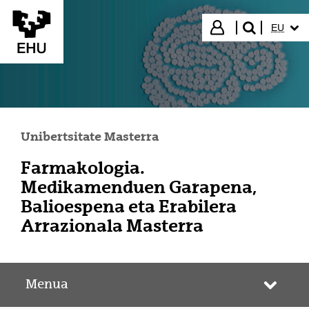
Eduki nagusira joan
HIZKUN
Hasi saioa
EU
bilatu"
Unibertsitate Masterra
Farmakologia.
Medikamenduen Garapena,
Balioespena eta Erabilera
Arrazionala Masterra
Menua
Webgun