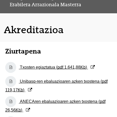
Erabilera Arrazionala Masterra
Akreditazioa
Ziurtapena
(Beste leiho bat zabalduko du)
Txosten egiaztatua (
pdf
1.641,88
Kb
)
(Beste leiho bat zabalduko du)
Unibasq-ren ebaluazioaren azken txostena (
pdf
119,17
Kb
)
(Beste leiho bat zabalduko du)
ANECAren ebaluazioaren azken txostena (
pdf
26,56
Kb
)