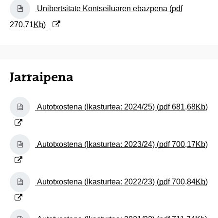
(Beste leiho bat zabalduko du)
Unibertsitate Kontseiluaren ebazpena (
pdf
270,71
Kb
)
Jarraipena
(Beste leiho bat zabalduko du)
Autotxostena (Ikasturtea: 2024/25) (
pdf
681,68
Kb
)
(Beste leiho bat zabalduko du)
Autotxostena (Ikasturtea: 2023/24) (
pdf
700,17
Kb
)
(Beste leiho bat zabalduko du)
Autotxostena (Ikasturtea: 2022/23) (
pdf
700,84
Kb
)
(Beste leiho bat zabalduko du)