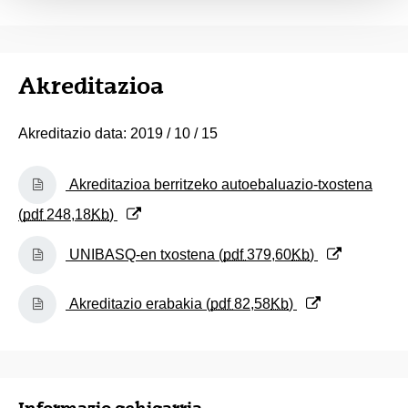
Akreditazioa
Akreditazio data: 2019 / 10 / 15
(Beste leiho bat zabalduko du)
Akreditazioa berritzeko autoebaluazio-txostena
(
pdf
248,18
Kb
)
(Beste leiho bat zabalduko du)
UNIBASQ-en txostena (
pdf
379,60
Kb
)
(Beste leiho bat zabalduko du)
Akreditazio erabakia (
pdf
82,58
Kb
)