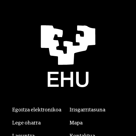
Egoitza elektronikoa
Irisgarritasuna
Lege oharra
Mapa
Laguntza
Kontaktua