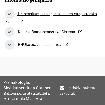
Informazio gehigarria
(Beste leiho bat zabalduko du)
Unibertsitate, ikastegi eta tituluen erregistrorako
esteka
(Beste leiho bat zabalduko du)
Kalitate Barne-bermerako Sistema
(Beste leiho bat zabalduko du)
EHUko araudi espezifikoa
Farmakologia.
Medikamenduen Garapena,
Iradokizunak eta
Balioespena eta Erabilera
eskaerak
Arrazionala Masterra