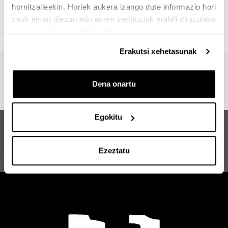
hornitzaileekin. Horiek aukera izango dute informazio hori
Bestalde, IkaslePraktikak bekek (Erasmus+ Internships
zeuk eman diezun edo euren zerbitzuak erabili dituzulako
for Students) atzerrietako praktikak finantzatzen dituzte.
eskuratu duten bestelako informazio batekin uztartzeko.
Erakutsi xehetasunak
Dena onartu
Egokitu
Farmakologia.
Medikamenduen Garapena,
Iradokizunak eta
Balioespena eta Erabilera
eskaerak
Ezeztatu
Arrazionala Masterra