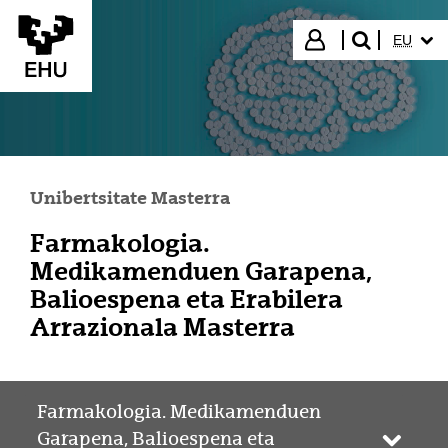
Eduki nagusira joan
HIZKUN
Hasi saioa
EU
bilatu"
Unibertsitate Masterra
Farmakologia.
Medikamenduen Garapena,
Balioespena eta Erabilera
Arrazionala Masterra
Farmakologia. Medikamenduen
Garapena, Balioespena eta
Webgun