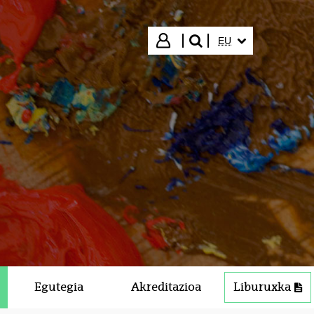
HIZKUNTZA HAUTA
Hasi saioa
EU
bilatu"
Egutegia
Akreditazioa
Liburuxka