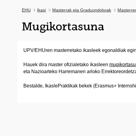
EHU
Ikasi
Masterrak eta Graduondokoak
Masterre
Mugikortasuna
UPV/EHUren masterretako ikasleek egonaldiak egin 
Hauek dira master ofizialetako ikasleen
mugikortasu
eta Nazioarteko Harremanen arloko Errektoreorde
Bestalde, IkaslePraktikak bekek (Erasmus+ Internships