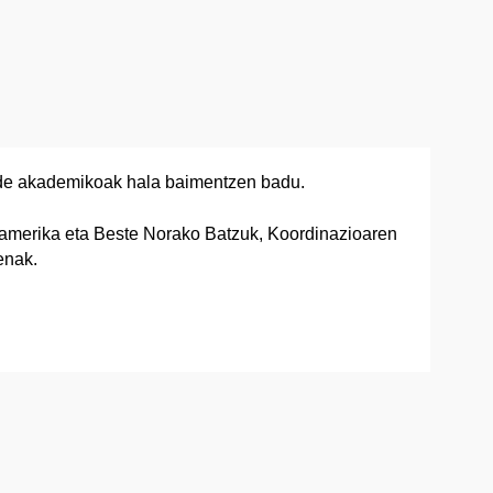
orde akademikoak hala baimentzen badu.
amerika eta Beste Norako Batzuk, Koordinazioaren
enak.