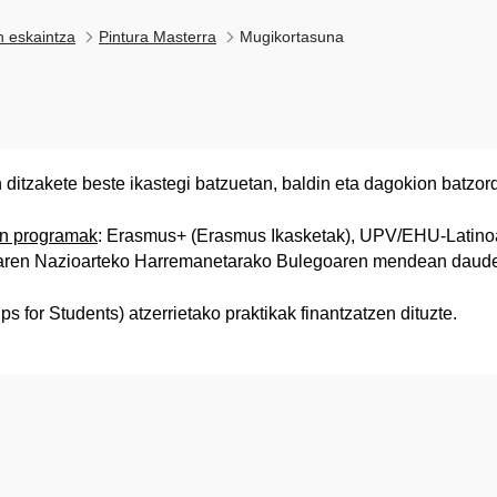
n eskaintza
Pintura Masterra
Mugikortasuna
ditzakete beste ikastegi batzuetan, baldin eta dagokion batz
n programak
: Erasmus+ (Erasmus Ikasketak), UPV/EHU-Latino
tzaren Nazioarteko Harremanetarako Bulegoaren mendean daud
 for Students) atzerrietako praktikak finantzatzen dituzte.