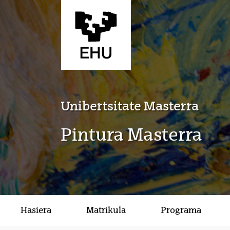
Eduki nagusira joan
Unibertsitate Masterra
Pintura Masterra
Hasiera
Matrikula
Programa