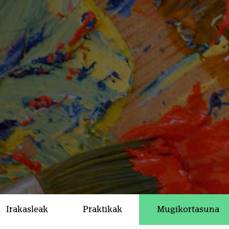
Irakasleak
Praktikak
Mugikortasuna