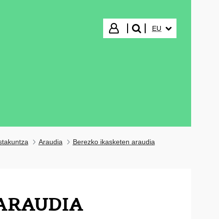
HIZKUNTZA HAUTA
Hasi saioa
EU
bilatu"
stakuntza
Araudia
Berezko ikasketen araudia
 ARAUDIA