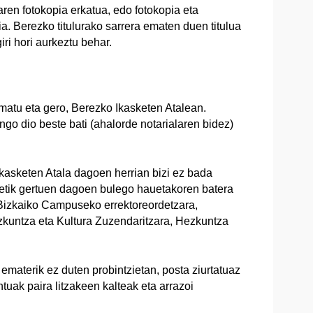
aren fotokopia erkatua, edo fotokopia eta
ia. Berezko titulurako sarrera ematen duen titulua
i hori aurkeztu behar.
imatu eta gero, Berezko Ikasketen Atalean.
o dio beste bati (ahalorde notarialaren bidez)
kasketen Atala dagoen herrian bizi ez bada
etxetik gertuen dagoen bulego hauetakoren batera
 Bizkaiko Campuseko errektoreordetzara,
kuntza eta Kultura Zuzendaritzara, Hezkuntza
ematerik ez duten probintzietan, posta ziurtatuaz
tuak paira litzakeen kalteak eta arrazoi