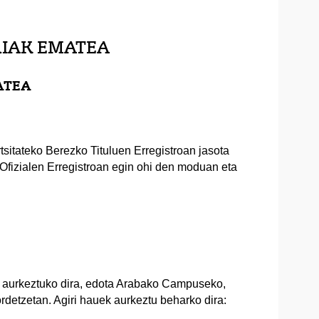
RIAK EMATEA
ATEA
tsitateko Berezko Tituluen Erregistroan jasota
 Ofizialen Erregistroan egin ohi den moduan eta
n aurkeztuko dira, edota Arabako Campuseko,
tzetan. Agiri hauek aurkeztu beharko dira: