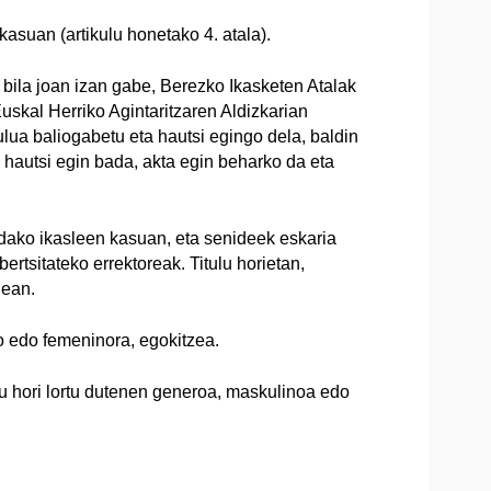
kasuan (artikulu honetako 4. atala).
 bila joan izan gabe, Berezko Ikasketen Atalak
uskal Herriko Agintaritzaren Aldizkarian
tulua baliogabetu eta hautsi egingo dela, baldin
 hautsi egin bada, akta egin beharko da eta
ldako ikasleen kasuan, eta senideek eskaria
rtsitateko errektoreak. Titulu horietan,
dean.
no edo femeninora, egokitzea.
lu hori lortu dutenen generoa, maskulinoa edo