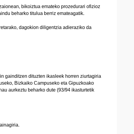
 zaionean, bikoiztua emateko prozedurari ofizioz
aindu beharko titulua berriz emateagatik.
rretarako, dagokion diligentzia adieraziko da
in gainditzen dituzten ikasleek horren ziurtagiria
puseko, Bizkaiko Campuseko eta Gipuzkoako
u aurkeztu beharko dute (93/94 ikasturtetik
inagiria.