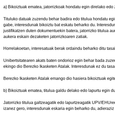
a) Bikoiztuak ematea, jatorrizkoak hondatu egin direlako edo
Tituluko datuak zuzendu behar badira edo titulua hondatu egi
gabe, interesdunak bikoiztu bat eskatu beharko du. Interesdu
justifikatzen duten dokumentuekin batera, jatorrizko titulua au
aukera eskain dezaketen jatorrizkoaren zatiak.
Horrelakoetan, interesatuak berak ordaindu beharko ditu tasa
Unibertsitatearen akats baten ondorioz egin behar bada zuzen
ekingo dio Berezko Ikasketen Atalak. Interesdunak ez du tasa
Berezko Ikasketen Atalak emango dio hasiera bikoiztuak egit
b) Bikoiztuak ematea, titulua galdu delako edo lapurtu egin du
Jatorrizko titulua galtzeagatik edo lapurtzeagatik UPV/EHUr
izanez gero, interesdunak eskaria egin beharko du, adieraziz 