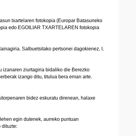
tasun txartelaren fotokopia (Europar Batasuneko
kopia edo EGOILIAR TXARTELAREN fotokopia
inagiria. Salbuetsitako pertsonei dagokienez, I.
izanaren ziurtagiria bidaliko die Berezko
berberak izango ditu, titulua bera eman arte.
aitorpenaren bidez eskuratu direnean, halaxe
o lehen egin dutenek, aurreko puntuan
dituzte: