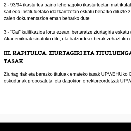
2.- 93/94 ikasturtea baino lehenagoko ikasturteetan matrikulatu
sail edo institutuetako idazkaritzetan eskatu beharko dituzte 
zaien dokumentazioa eman beharko dute.
3.- “Gai” kalifikazioa lortu ezean, bertaratze ziurtagiria eskat
Akademikoak sinatuko ditu, eta batzordeak berak zehaztuko d
III. KAPITULUA. ZIURTAGIRI ETA TITULUE
TASAK
Ziurtagiriak eta berezko tituluak emateko tasak UPV/EHUko Gi
eskudunak proposatuta, eta dagokion errektoreordetzak UPV