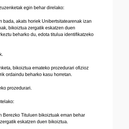
 zuzenketak egin behar direlako:
n bada, akats horiek Unibertsitatearenak izan
nak, bikoiztua zergatik eskatzen duen
rkeztu beharko du, edota titulua identifikatzeko
k.
keta, bikoiztua emateko prozedurari ofizioz
rik ordaindu beharko kasu horretan.
eko prozedurari.
telako:
en Berezko Tituluen bikoiztuak eman behar
zergatik eskatzen duen bikoiztua.