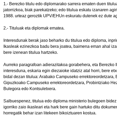
1.- Berezko titulu edo diplomarako sarrera ematen duen titulu
jatorrizkoa, biak parekatzeko; edo titulua eskatu izanaren agir
1988. urteaz geroztik UPV/EHUn eskuratu dutenek ez dute agir
2.- Tituluak eta diplomak ematea.
Interesdunak berak jaso beharko du titulua edo diploma, inpr
Ikasleak ezinezkoa badu bera joatea, baimena eman ahal izang
bere izenean titulua hartzeko.
Aurreko paragrafoan adierazitakoa gorabehera, eta Berezko I
interesduna, eskaria egin diezaioke idatziz atal horri, bere 
bidal dezan titulua: Arabako Campuseko errektoreordetzara,
Gipuzkoako Campuseko errektoreordetzara, Probintziako Hez
Bulegora edo Kontsuletxera.
Salbuespenez, titulua edo diploma ministerio bulegoen bidez 
igorriko zaio ikasleari eta hark bere gain hartuko ditu dokumen
horregatik behar izan litekeen bikoiztuaren kostua.