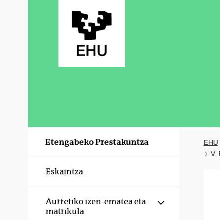
Eduki nagusira joan
Etengabeko Prestakuntza
EHU
V.
Eskaintza
Erakutsi/izku
Aurretiko izen-ematea eta
matrikula