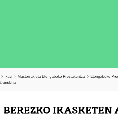
Ikasi
Masterrak eta Etengabeko Prestakuntza
Etengabeko Pre
 Eranskina
BEREZKO IKASKETEN
tatu azpiorriak