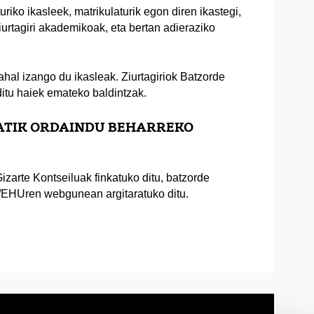
riko ikasleek, matrikulaturik egon diren ikastegi,
ziurtagiri akademikoak, eta bertan adieraziko
u ahal izango du ikasleak. Ziurtagiriok Batzorde
itu haiek emateko baldintzak.
NGATIK ORDAINDU BEHARREKO
zarte Kontseiluak finkatuko ditu, batzorde
/EHUren webgunean argitaratuko ditu.