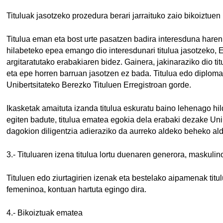
Tituluak jasotzeko prozedura berari jarraituko zaio bikoiztuen 
Titulua eman eta bost urte pasatzen badira interesduna haren
hilabeteko epea emango dio interesdunari titulua jasotzeko, E
argitaratutako erabakiaren bidez. Gainera, jakinaraziko dio ti
eta epe horren barruan jasotzen ez bada. Titulua edo diploma
Unibertsitateko Berezko Tituluen Erregistroan gorde.
Ikasketak amaituta izanda titulua eskuratu baino lehenago hi
egiten badute, titulua ematea egokia dela erabaki dezake Unibe
dagokion diligentzia adieraziko da aurreko aldeko beheko al
3.- Tituluaren izena titulua lortu duenaren generora, maskuli
Tituluen edo ziurtagirien izenak eta bestelako aipamenak titu
femeninoa, kontuan hartuta egingo dira.
4.- Bikoiztuak ematea