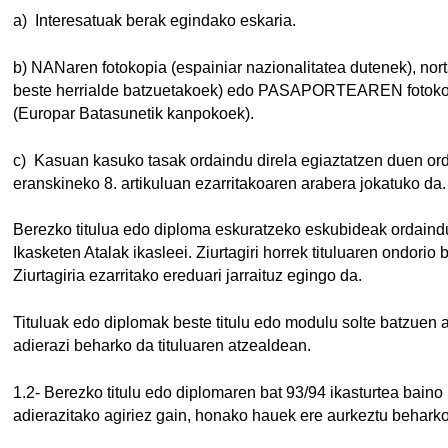
a) Interesatuak berak egindako eskaria.
b) NANaren fotokopia (espainiar nazionalitatea dutenek), nor
beste herrialde batzuetakoek) edo PASAPORTEAREN foto
(Europar Batasunetik kanpokoek).
c) Kasuan kasuko tasak ordaindu direla egiaztatzen duen orda
eranskineko 8. artikuluan ezarritakoaren arabera jokatuko da.
Berezko titulua edo diploma eskuratzeko eskubideak ordaindu 
Ikasketen Atalak ikasleei. Ziurtagiri horrek tituluaren ondorio 
Ziurtagiria ezarritako ereduari jarraituz egingo da.
Tituluak edo diplomak beste titulu edo modulu solte batzuen 
adierazi beharko da tituluaren atzealdean.
1.2- Berezko titulu edo diplomaren bat 93/94 ikasturtea bain
adierazitako agiriez gain, honako hauek ere aurkeztu beharko 