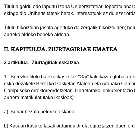
Titulua galdu edo lapurtu izana Unibertsitateari leporatu ahal
ekingo dio Unibertsitateak berak. Interesatuak ez du ezer ord
Titulu bikoiztuan jasota agertuko da zergatik bikoiztu den; ho
aurreko aldeko beheko aldean.
II. KAPITULUA. ZIURTAGIRIAK EMATEA
3 artikulua.- Ziurtagiriak eskatzea
1.- Berezko titulu bateko ikasketak “Gai” kalifikazio globalarek
eska dezakete Berezko Ikasketan Atalean eta Arabako Cam
Campuseko errektoreordetzetan. Horretarako, dokumentazio ha
aurrera matrikulatutako ikasleak):
a) Behar bezala beteriko eskaria.
b) Kasuan kasuko tasak ordaindu direla egiaztatzen duen orda