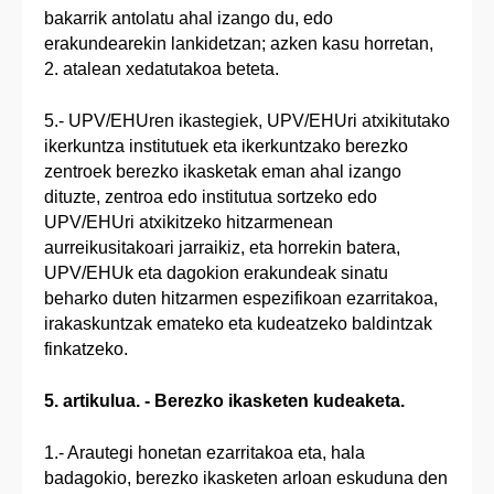
bakarrik antolatu ahal izango du, edo
erakundearekin lankidetzan; azken kasu horretan,
2. atalean xedatutakoa beteta.
5.- UPV/EHUren ikastegiek, UPV/EHUri atxikitutako
ikerkuntza institutuek eta ikerkuntzako berezko
zentroek berezko ikasketak eman ahal izango
dituzte, zentroa edo institutua sortzeko edo
UPV/EHUri atxikitzeko hitzarmenean
aurreikusitakoari jarraikiz, eta horrekin batera,
UPV/EHUk eta dagokion erakundeak sinatu
beharko duten hitzarmen espezifikoan ezarritakoa,
irakaskuntzak emateko eta kudeatzeko baldintzak
finkatzeko.
5. artikulua. - Berezko ikasketen kudeaketa.
1.- Arautegi honetan ezarritakoa eta, hala
badagokio, berezko ikasketen arloan eskuduna den