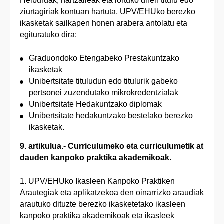
Helburuak, hartzaileak eta lortuko diren titulu edo
ziurtagiriak kontuan hartuta, UPV/EHUko berezko
ikasketak sailkapen honen arabera antolatu eta
egituratuko dira:
Graduondoko Etengabeko Prestakuntzako
ikasketak
Unibertsitate tituludun edo titulurik gabeko
pertsonei zuzendutako mikrokredentzialak
Unibertsitate Hedakuntzako diplomak
Unibertsitate hedakuntzako bestelako berezko
ikasketak.
9. artikulua.- Curriculumeko eta curriculumetik at
dauden kanpoko praktika akademikoak.
1. UPV/EHUko Ikasleen Kanpoko Praktiken
Arautegiak eta aplikatzekoa den oinarrizko araudiak
arautuko dituzte berezko ikasketetako ikasleen
kanpoko praktika akademikoak eta ikasleek