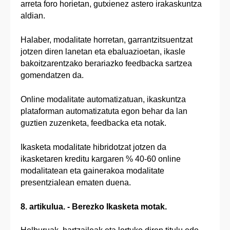
arreta foro horietan, gutxienez astero irakaskuntza
aldian.
Halaber, modalitate horretan, garrantzitsuentzat
jotzen diren lanetan eta ebaluazioetan, ikasle
bakoitzarentzako berariazko feedbacka sartzea
gomendatzen da.
Online modalitate automatizatuan, ikaskuntza
plataforman automatizatuta egon behar da lan
guztien zuzenketa, feedbacka eta notak.
Ikasketa modalitate hibridotzat jotzen da
ikasketaren kreditu kargaren % 40-60 online
modalitatean eta gainerakoa modalitate
presentzialean ematen duena.
8. artikulua. - Berezko Ikasketa motak.