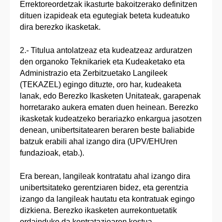
Errektoreordetzak ikasturte bakoitzerako definitzen
dituen izapideak eta egutegiak beteta kudeatuko
dira berezko ikasketak.
2.- Titulua antolatzeaz eta kudeatzeaz arduratzen
den organoko Teknikariek eta Kudeaketako eta
Administrazio eta Zerbitzuetako Langileek
(TEKAZEL) egingo dituzte, oro har, kudeaketa
lanak, edo Berezko Ikasketen Unitateak, garapenak
horretarako aukera ematen duen heinean. Berezko
ikasketak kudeatzeko berariazko enkargua jasotzen
denean, unibertsitatearen beraren beste baliabide
batzuk erabili ahal izango dira (UPV/EHUren
fundazioak, etab.).
Era berean, langileak kontratatu ahal izango dira
unibertsitateko gerentziaren bidez, eta gerentzia
izango da langileak hautatu eta kontratuak egingo
dizkiena. Berezko ikasketen aurrekontuetatik
ordainduko da kontratazioaren kostua.