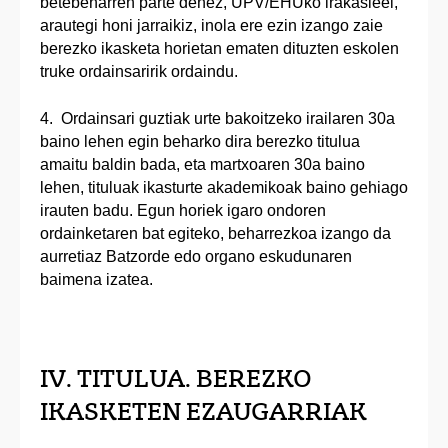
betebeharren parte denez, UPV/EHUko irakasleei,
arautegi honi jarraikiz, inola ere ezin izango zaie
berezko ikasketa horietan ematen dituzten eskolen
truke ordainsaririk ordaindu.
4. Ordainsari guztiak urte bakoitzeko irailaren 30a
baino lehen egin beharko dira berezko titulua
amaitu baldin bada, eta martxoaren 30a baino
lehen, tituluak ikasturte akademikoak baino gehiago
irauten badu. Egun horiek igaro ondoren
ordainketaren bat egiteko, beharrezkoa izango da
aurretiaz Batzorde edo organo eskudunaren
baimena izatea.
IV. TITULUA. BEREZKO
IKASKETEN EZAUGARRIAK