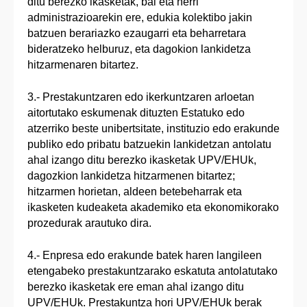
ditu berezko ikasketak, bai eta herri
administrazioarekin ere, edukia kolektibo jakin
batzuen berariazko ezaugarri eta beharretara
bideratzeko helburuz, eta dagokion lankidetza
hitzarmenaren bitartez.
3.- Prestakuntzaren edo ikerkuntzaren arloetan
aitortutako eskumenak dituzten Estatuko edo
atzerriko beste unibertsitate, instituzio edo erakunde
publiko edo pribatu batzuekin lankidetzan antolatu
ahal izango ditu berezko ikasketak UPV/EHUk,
dagozkion lankidetza hitzarmenen bitartez;
hitzarmen horietan, aldeen betebeharrak eta
ikasketen kudeaketa akademiko eta ekonomikorako
prozedurak arautuko dira.
4.- Enpresa edo erakunde batek haren langileen
etengabeko prestakuntzarako eskatuta antolatutako
berezko ikasketak ere eman ahal izango ditu
UPV/EHUk. Prestakuntza hori UPV/EHUk berak