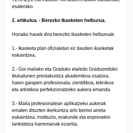
esaterako.
2. artikulua. - Berezko Ikasketen helburua.
Honako hauek dira berezko ikasketen helburuak:
1.- Ikasketa plan ofizialetan ez dauden ikasketak
eskaintzea.
2.- Goi mailako eta Graduko eta/edo Graduondoko
tituludunen prestakuntza akademikoa osatzea,
haien garapen profesionala, zientifikoa, teknikoa
eta artistikoa perfekzionatzeko aukera emanda.
3.- Maila profesionalean aplikatzeko aukerak
ematen dituzten ikerkuntza arlo berriei arreta
eskaintzea, instituzio, erakunde eta enpresekin
lankidetza harremanak ezarrita.