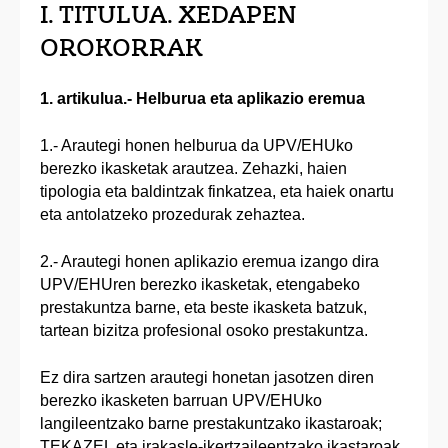
I. TITULUA. XEDAPEN
OROKORRAK
1. artikulua.- Helburua eta aplikazio eremua
1.- Arautegi honen helburua da UPV/EHUko
berezko ikasketak arautzea. Zehazki, haien
tipologia eta baldintzak finkatzea, eta haiek onartu
eta antolatzeko prozedurak zehaztea.
2.- Arautegi honen aplikazio eremua izango dira
UPV/EHUren berezko ikasketak, etengabeko
prestakuntza barne, eta beste ikasketa batzuk,
tartean bizitza profesional osoko prestakuntza.
Ez dira sartzen arautegi honetan jasotzen diren
berezko ikasketen barruan UPV/EHUko
langileentzako barne prestakuntzako ikastaroak;
TEKAZEL eta irakasle-ikertzaileentzako ikastaroak,