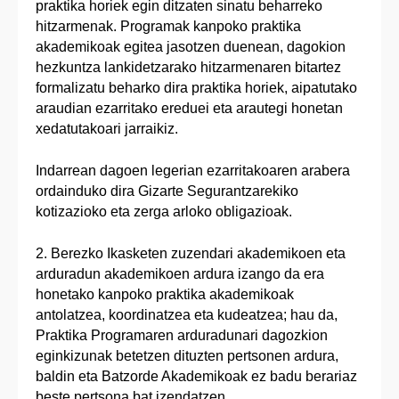
praktika horiek egin ditzaten sinatu beharreko
hitzarmenak. Programak kanpoko praktika
akademikoak egitea jasotzen duenean, dagokion
hezkuntza lankidetzarako hitzarmenaren bitartez
formalizatu beharko dira praktika horiek, aipatutako
araudian ezarritako ereduei eta arautegi honetan
xedatutakoari jarraikiz.
Indarrean dagoen legerian ezarritakoaren arabera
ordainduko dira Gizarte Segurantzarekiko
kotizazioko eta zerga arloko obligazioak.
2. Berezko Ikasketen zuzendari akademikoen eta
arduradun akademikoen ardura izango da era
honetako kanpoko praktika akademikoak
antolatzea, koordinatzea eta kudeatzea; hau da,
Praktika Programaren arduradunari dagozkion
eginkizunak betetzen dituzten pertsonen ardura,
baldin eta Batzorde Akademikoak ez badu berariaz
beste pertsona bat izendatzen.