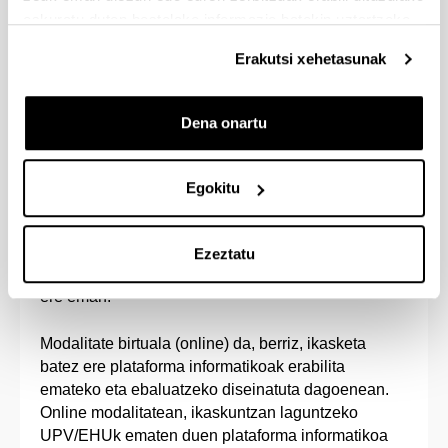
edo birtualean (online) garatu ahal izango dira
eskuratu duten bestelako informazio batekin uztartzeko.
berezko ikasketak, aplikatzekoa den indarreko
Erakutsi xehetasunak
araudian eta unibertsitateko ikasketen ikasketa
planak diseinatzeko jarraibide orokorretan
xedatutakoari jarraikiz. Ikasketak emateko
Dena onartu
proposamenean adierazi beharko da zein
irakaskuntza modalitate hautatu den.
Egokitu
Modalitate presentzialtzat jotzen da irakasleek eta
ikasleek espazio fisiko berean jarduten duten
modalitatea, nahiz eta interakzio hori ikasle
Ezeztatu
batzuentzako bideokonferentzia sistemak erabilita
ere eman.
Modalitate birtuala (online) da, berriz, ikasketa
batez ere plataforma informatikoak erabilita
emateko eta ebaluatzeko diseinatuta dagoenean.
Online modalitatean, ikaskuntzan laguntzeko
UPV/EHUk ematen duen plataforma informatikoa