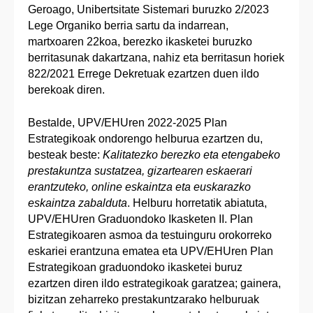
Geroago, Unibertsitate Sistemari buruzko 2/2023
Lege Organiko berria sartu da indarrean,
martxoaren 22koa, berezko ikasketei buruzko
berritasunak dakartzana, nahiz eta berritasun horiek
822/2021 Errege Dekretuak ezartzen duen ildo
berekoak diren.
Bestalde, UPV/EHUren 2022-2025 Plan
Estrategikoak ondorengo helburua ezartzen du,
besteak beste:
Kalitatezko berezko eta etengabeko
prestakuntza sustatzea, gizartearen eskaerari
erantzuteko, online eskaintza eta euskarazko
eskaintza zabalduta
. Helburu horretatik abiatuta,
UPV/EHUren Graduondoko Ikasketen II. Plan
Estrategikoaren asmoa da testuinguru orokorreko
eskariei erantzuna ematea eta UPV/EHUren Plan
Estrategikoan graduondoko ikasketei buruz
ezartzen diren ildo estrategikoak garatzea; gainera,
bizitzan zeharreko prestakuntzarako helburuak