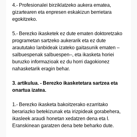
4.- Profesionalei birziklatzeko aukera ematea,
gizartearen eta enpresen eskakizun berrietara
egokitzeko.
5.- Berezko ikasketek ez dute ematen doktoretzako
programetan sartzeko aukerarik eta ez dute
araututako lanbideak izateko gaitasunik ematen –
salbuespenak salbuespen–, eta ikasketa horiei
buruzko informazioak ez du horri dagokionez
nahasketarik eragin behar.
3. artikulua. - Berezko ikasketetara sartzea eta
onartua izatea.
1.- Berezko ikasketa bakoitzerako ezarritako
berariazko betekizunak eta irizpideak gorabehera,
ikasleek araudi honetan xedatzen dena eta I.
Eranskinean garatzen dena bete beharko dute.