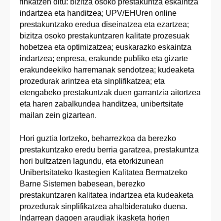
finkatzen ditu: bizitza osoko prestakuntza eskaintza
indartzea eta handitzea; UPV/EHUren online
prestakuntzako eredua diseinatzea eta ezartzea;
bizitza osoko prestakuntzaren kalitate prozesuak
hobetzea eta optimizatzea; euskarazko eskaintza
indartzea; enpresa, erakunde publiko eta gizarte
erakundeekiko harremanak sendotzea; kudeaketa
prozedurak arintzea eta sinplifikatzea; eta
etengabeko prestakuntzak duen garrantzia aitortzea
eta haren zabalkundea handitzea, unibertsitate
mailan zein gizartean.
Hori guztia lortzeko, beharrezkoa da berezko
prestakuntzako eredu berria garatzea, prestakuntza
hori bultzatzen lagundu, eta etorkizunean
Unibertsitateko Ikastegien Kalitatea Bermatzeko
Barne Sistemen babesean, berezko
prestakuntzaren kalitatea indartzea eta kudeaketa
prozedurak sinplifikatzea ahalbideratuko duena.
Indarrean dagoen araudiak ikasketa horien