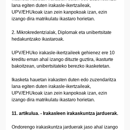
lana egiten duten irakasle-ikertzaileak,
UPV/EHUkoak izan zein kanpokoak izan, ezin
izango dira matrikulatu ikastaro horietan.
2. Mikrokredentzialak, Diplomak eta unibertsitate
hedakuntzako ikastaroak.
UPV/EHUko irakasle-ikertzaileek gehienez ere 10
kreditu eman ahal izango dituzte guztira, ikasturte
bakoitzean, unibertsitateko berezko ikasketetan.
Ikasketa hauetan irakasten duten edo zuzendaritza
lana egiten duten irakasle-ikertzaileak,
UPV/EHUkoak izan zein kanpokoak izan, ezin
izango dira matrikulatu ikastaro horietan.
11. artikulua. - Irakasleen irakaskuntza jarduerak.
Ondorengo irakaskuntza jarduerak jaso ahal izango