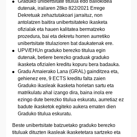
Graduko unibertsitate titulua edo baliokidea
dutenak, irailaren 28ko 822/2021 Errege
Dekretuak zehaztutakoari jarraituz, non
antolatzen baitira unibertsitateko ikasketa
ofizialak eta hauen kalitatea bermatzeko
prozedura, bai eta dekretu horren aurretiko
unibertsitate titulazioren bat daukatenak ere.
UPV/EHUn graduko berezko titulua egin
dutenak, betiere berezko graduak graduko
ikasketa ofizialen kreditu kopuru bera badauka.
Gradu Amaierako Lana (GRAL) gainditzea eta,
gehienez ere, 9 ECTS kreditu falta zaien
Graduko ikasleak ikasketa horietan sartu eta
matrikulatu ahal izango dira, baina inola ere
ezingo dute berezko titulua eskuratu, aurretiaz ez
badute ikasketok egiteko aukera ematen dien
Graduko titulua eskuratu.
Beste unibertsitate batzuetako graduko berezko
tituluak dituzten ikasleak ikasketetara sartzeko eta