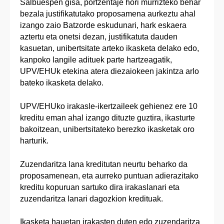
Salbuespen gisa, portzentaje hori murrizteko behar
bezala justifikatutako proposamena aurkeztu ahal
izango zaio Batzorde eskudunari, hark eskaera
aztertu eta onetsi dezan, justifikatuta dauden
kasuetan, unibertsitate arteko ikasketa delako edo,
kanpoko langile adituek parte hartzeagatik,
UPV/EHUk etekina atera diezaiokeen jakintza arlo
bateko ikasketa delako.
UPV/EHUko irakasle-ikertzaileek gehienez ere 10
kreditu eman ahal izango dituzte guztira, ikasturte
bakoitzean, unibertsitateko berezko ikasketak oro
harturik.
Zuzendaritza lana kreditutan neurtu beharko da
proposamenean, eta aurreko puntuan adierazitako
kreditu kopuruan sartuko dira irakaslanari eta
zuzendaritza lanari dagozkion kredituak.
Ikasketa hauetan irakasten duten edo zuzendaritza