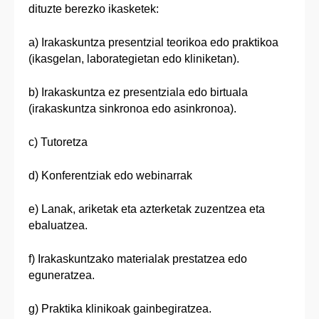
dituzte berezko ikasketek:
a) Irakaskuntza presentzial teorikoa edo praktikoa
(ikasgelan, laborategietan edo kliniketan).
b) Irakaskuntza ez presentziala edo birtuala
(irakaskuntza sinkronoa edo asinkronoa).
c) Tutoretza
d) Konferentziak edo webinarrak
e) Lanak, ariketak eta azterketak zuzentzea eta
ebaluatzea.
f) Irakaskuntzako materialak prestatzea edo
eguneratzea.
g) Praktika klinikoak gainbegiratzea.