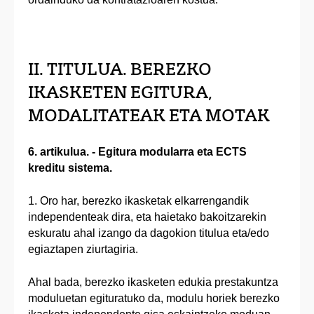
II. TITULUA. BEREZKO
IKASKETEN EGITURA,
MODALITATEAK ETA MOTAK
6. artikulua. - Egitura modularra eta ECTS
kreditu sistema.
1. Oro har, berezko ikasketak elkarrengandik
independenteak dira, eta haietako bakoitzarekin
eskuratu ahal izango da dagokion titulua eta/edo
egiaztapen ziurtagiria.
Ahal bada, berezko ikasketen edukia prestakuntza
moduluetan egituratuko da, modulu horiek berezko