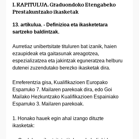
I. KAPITULUA. Graduondoko Etengabeko
Prestakuntzako ikasketak
13. artikulua. - Definizioa eta ikasketetara
sartzeko baldintzak.
Aurretiaz unibertsitate tituluren bat izanik, haien
ezaupideak eta gaitasunak areagotzea,
espezializatzea eta jakintzak eguneratzea helburu
dutenei zuzendutako berezko ikasketak dira.
Erreferentzia gisa, Kualifikazioen Europako
Esparruko 7. Mailaren parekoak dira, edo Goi
Mailako Hezkuntzako Kualifikazioen Espainiako
Esparruko 3. Mailaren parekoak.
1. Honako hauek egin ahal izango dituzte
ikasketak: