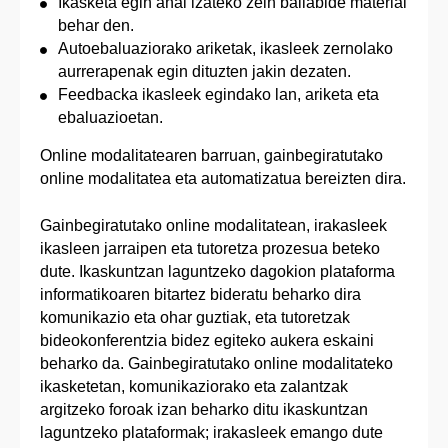
Ikasketa egin ahal izateko zein baliabide material
behar den.
Autoebaluaziorako ariketak, ikasleek zernolako
aurrerapenak egin dituzten jakin dezaten.
Feedbacka ikasleek egindako lan, ariketa eta
ebaluazioetan.
Online modalitatearen barruan, gainbegiratutako
online modalitatea eta automatizatua bereizten dira.
Gainbegiratutako online modalitatean, irakasleek
ikasleen jarraipen eta tutoretza prozesua beteko
dute. Ikaskuntzan laguntzeko dagokion plataforma
informatikoaren bitartez bideratu beharko dira
komunikazio eta ohar guztiak, eta tutoretzak
bideokonferentzia bidez egiteko aukera eskaini
beharko da. Gainbegiratutako online modalitateko
ikasketetan, komunikaziorako eta zalantzak
argitzeko foroak izan beharko ditu ikaskuntzan
laguntzeko plataformak; irakasleek emango dute