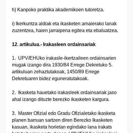
h) Kanpoko praktika akademikoen tutoretza.
i) Ikerkuntza aldiak eta ikasketen amaierako lanak
zuzentzea, haien jarraipena egitea eta ebaluatzea.
12. artikulua.- Irakasleen ordainsariak
1. UPV/EHUko irakasle-ikertzaileen ordainsarien
mugak izango dira 1930/84 Errege Dekretuko 5.
artikuluan zehaztutakoak, 1450/89 Errege
Dekretuaren bidez eguneratutakoak.
2. Ikasketa hauetako irakasleek ordainsariak jaso
ahal izango dituzte berezko ikasketen kargura.
3. Master Ofizial edo Gradu Ofizialetako ikasketa
planen barruan sartzen diren Berezko Ikasketen
kasuan, ikasketa horietan egindako lana irakats