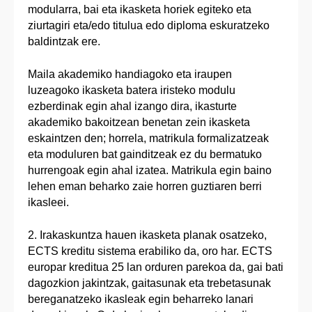
modularra, bai eta ikasketa horiek egiteko eta
ziurtagiri eta/edo titulua edo diploma eskuratzeko
baldintzak ere.
Maila akademiko handiagoko eta iraupen
luzeagoko ikasketa batera iristeko modulu
ezberdinak egin ahal izango dira, ikasturte
akademiko bakoitzean benetan zein ikasketa
eskaintzen den; horrela, matrikula formalizatzeak
eta moduluren bat gainditzeak ez du bermatuko
hurrengoak egin ahal izatea. Matrikula egin baino
lehen eman beharko zaie horren guztiaren berri
ikasleei.
2. Irakaskuntza hauen ikasketa planak osatzeko,
ECTS kreditu sistema erabiliko da, oro har. ECTS
europar kreditua 25 lan orduren parekoa da, gai bati
dagozkion jakintzak, gaitasunak eta trebetasunak
bereganatzeko ikasleak egin beharreko lanari