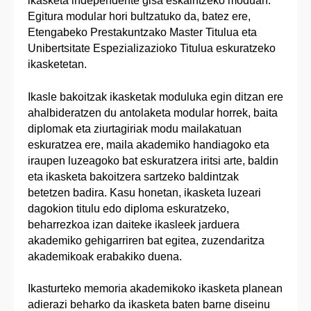
ikasketa independente gisa eskaintzeko moduan.
Egitura modular hori bultzatuko da, batez ere,
Etengabeko Prestakuntzako Master Titulua eta
Unibertsitate Espezializazioko Titulua eskuratzeko
ikasketetan.
Ikasle bakoitzak ikasketak moduluka egin ditzan ere
ahalbideratzen du antolaketa modular horrek, baita
diplomak eta ziurtagiriak modu mailakatuan
eskuratzea ere, maila akademiko handiagoko eta
iraupen luzeagoko bat eskuratzera iritsi arte, baldin
eta ikasketa bakoitzera sartzeko baldintzak
betetzen badira. Kasu honetan, ikasketa luzeari
dagokion titulu edo diploma eskuratzeko,
beharrezkoa izan daiteke ikasleek jarduera
akademiko gehigarriren bat egitea, zuzendaritza
akademikoak erabakiko duena.
Ikasturteko memoria akademikoko ikasketa planean
adierazi beharko da ikasketa baten barne diseinu