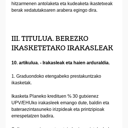
hitzarmenen antolaketa eta kudeaketa ikastetxeak
berak xedatutakoaren arabera egingo dira.
III. TITULUA. BEREZKO
IKASKETETAKO IRAKASLEAK
10. artikulua. - Irakasleak eta haien arduraldia.
1. Graduondoko etengabeko prestakuntzako
ikasketak.
Ikasketa Planeko kredituen % 30 gutxienez
UPV/EHUko irakasleek emango dute, baldin eta
bateraezintasuneko irizpideak eta printzipioak
errespetatzen badira.