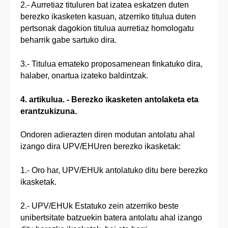
2.- Aurretiaz tituluren bat izatea eskatzen duten
berezko ikasketen kasuan, atzerriko titulua duten
pertsonak dagokion titulua aurretiaz homologatu
beharrik gabe sartuko dira.
3.- Titulua emateko proposamenean finkatuko dira,
halaber, onartua izateko baldintzak.
4. artikulua. - Berezko ikasketen antolaketa eta
erantzukizuna.
Ondoren adierazten diren modutan antolatu ahal
izango dira UPV/EHUren berezko ikasketak:
1.- Oro har, UPV/EHUk antolatuko ditu bere berezko
ikasketak.
2.- UPV/EHUk Estatuko zein atzerriko beste
unibertsitate batzuekin batera antolatu ahal izango