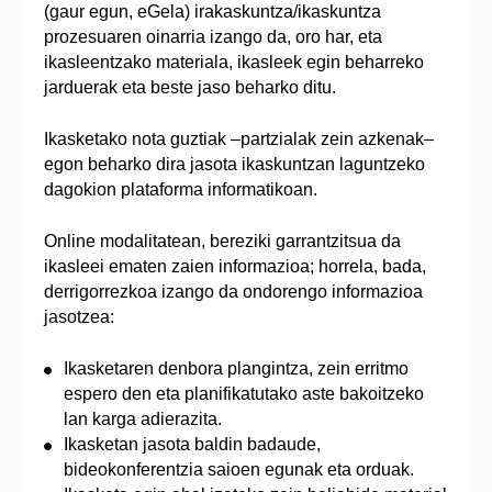
(gaur egun, eGela) irakaskuntza/ikaskuntza
prozesuaren oinarria izango da, oro har, eta
ikasleentzako materiala, ikasleek egin beharreko
jarduerak eta beste jaso beharko ditu.
Ikasketako nota guztiak –partzialak zein azkenak–
egon beharko dira jasota ikaskuntzan laguntzeko
dagokion plataforma informatikoan.
Online modalitatean, bereziki garrantzitsua da
ikasleei ematen zaien informazioa; horrela, bada,
derrigorrezkoa izango da ondorengo informazioa
jasotzea:
Ikasketaren denbora plangintza, zein erritmo
espero den eta planifikatutako aste bakoitzeko
lan karga adierazita.
Ikasketan jasota baldin badaude,
bideokonferentzia saioen egunak eta orduak.