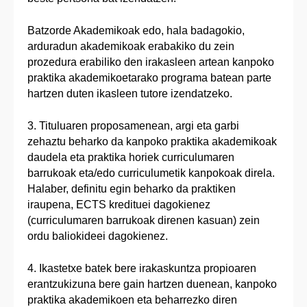
Batzorde Akademikoak edo, hala badagokio,
arduradun akademikoak erabakiko du zein
prozedura erabiliko den irakasleen artean kanpoko
praktika akademikoetarako programa batean parte
hartzen duten ikasleen tutore izendatzeko.
3. Tituluaren proposamenean, argi eta garbi
zehaztu beharko da kanpoko praktika akademikoak
daudela eta praktika horiek curriculumaren
barrukoak eta/edo curriculumetik kanpokoak direla.
Halaber, definitu egin beharko da praktiken
iraupena, ECTS kredituei dagokienez
(curriculumaren barrukoak direnen kasuan) zein
ordu baliokideei dagokienez.
4. Ikastetxe batek bere irakaskuntza propioaren
erantzukizuna bere gain hartzen duenean, kanpoko
praktika akademikoen eta beharrezko diren