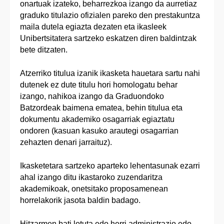
onartuak izateko, beharrezkoa izango da aurretiaz
graduko titulazio ofizialen pareko den prestakuntza
maila dutela egiazta dezaten eta ikasleek
Unibertsitatera sartzeko eskatzen diren baldintzak
bete ditzaten.
Atzerriko titulua izanik ikasketa hauetara sartu nahi
dutenek ez dute titulu hori homologatu behar
izango, nahikoa izango da Graduondoko
Batzordeak baimena ematea, behin titulua eta
dokumentu akademiko osagarriak egiaztatu
ondoren (kasuan kasuko arautegi osagarrian
zehazten denari jarraituz).
Ikasketetara sartzeko aparteko lehentasunak ezarri
ahal izango ditu ikastaroko zuzendaritza
akademikoak, onetsitako proposamenean
horrelakorik jasota baldin badago.
Hitzarmen bati lotuta edo herri administrazio edo