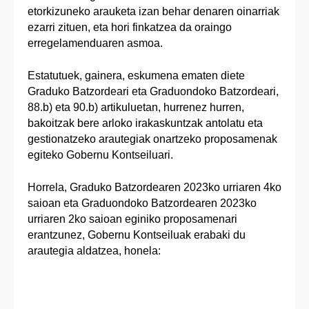
etorkizuneko arauketa izan behar denaren oinarriak
ezarri zituen, eta hori finkatzea da oraingo
erregelamenduaren asmoa.
Estatutuek, gainera, eskumena ematen diete
Graduko Batzordeari eta Graduondoko Batzordeari,
88.b) eta 90.b) artikuluetan, hurrenez hurren,
bakoitzak bere arloko irakaskuntzak antolatu eta
gestionatzeko arautegiak onartzeko proposamenak
egiteko Gobernu Kontseiluari.
Horrela, Graduko Batzordearen 2023ko urriaren 4ko
saioan eta Graduondoko Batzordearen 2023ko
urriaren 2ko saioan eginiko proposamenari
erantzunez, Gobernu Kontseiluak erabaki du
arautegia aldatzea, honela: