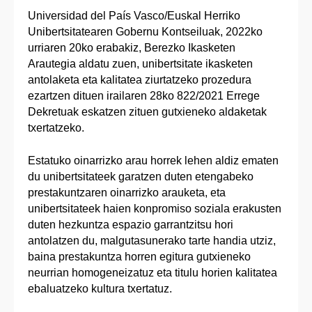
Universidad del País Vasco/Euskal Herriko
Unibertsitatearen Gobernu Kontseiluak, 2022ko
urriaren 20ko erabakiz, Berezko Ikasketen
Arautegia aldatu zuen, unibertsitate ikasketen
antolaketa eta kalitatea ziurtatzeko prozedura
ezartzen dituen irailaren 28ko 822/2021 Errege
Dekretuak eskatzen zituen gutxieneko aldaketak
txertatzeko.
Estatuko oinarrizko arau horrek lehen aldiz ematen
du unibertsitateek garatzen duten etengabeko
prestakuntzaren oinarrizko arauketa, eta
unibertsitateek haien konpromiso soziala erakusten
duten hezkuntza espazio garrantzitsu hori
antolatzen du, malgutasunerako tarte handia utziz,
baina prestakuntza horren egitura gutxieneko
neurrian homogeneizatuz eta titulu horien kalitatea
ebaluatzeko kultura txertatuz.