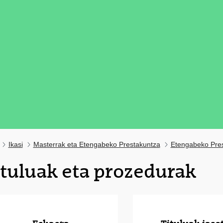
Ikasi
Masterrak eta Etengabeko Prestakuntza
Etengabeko Pre
ituluak eta prozedurak
tatu azpiorriak