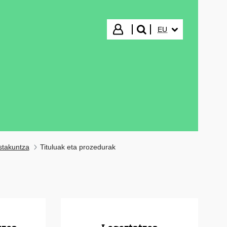
HIZKUNTZA HAUTA
Hasi saioa
EU
bilatu"
stakuntza
Tituluak eta prozedurak