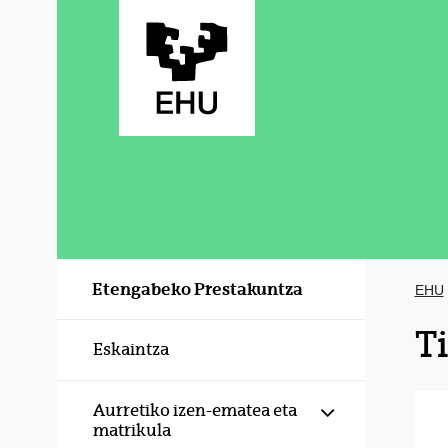
Eduki nagusira joan
Etengabeko Prestakuntza
EHU
T
Eskaintza
Erakutsi/izku
Aurretiko izen-ematea eta
matrikula