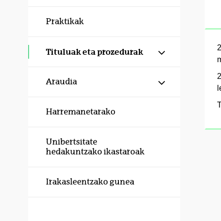
Praktikak
2
Erakutsi/izku
Tituluak eta prozedurak
m
2
Erakutsi/izku
Araudia
l
T
Harremanetarako
Unibertsitate
hedakuntzako ikastaroak
Irakasleentzako gunea