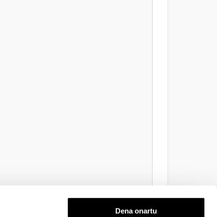
Dena onartu