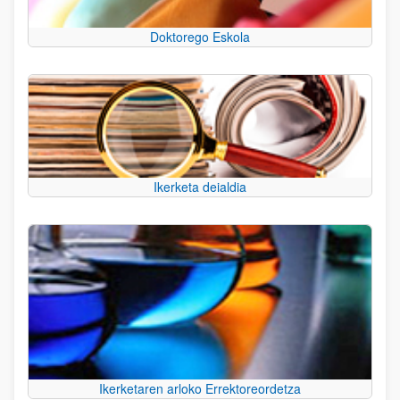
Doktorego Eskola
Ikerketa deialdia
Ikerketaren arloko Errektoreordetza