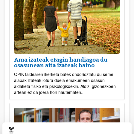
Ama izateak eragin handiagoa du
osasunean aita izateak baino
OPIK taldearen ikerketa batek ondorioztatu du seme-
alabak izateak lotura duela emakumeen osasun-
aldaketa fisiko eta psikologikoekin. Aldiz, gizonezkoen
artean ez da joera hori hautematen...