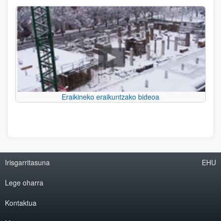
Eraikineko eraikuntzako bideoa
Irisgarritasuna
EHU
Lege oharra
Kontaktua