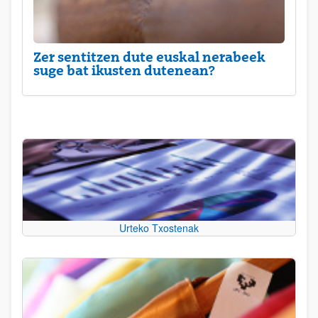
Zer sentitzen dute euskal nerabeek
suge bat ikusten dutenean?
Urteko Txostenak