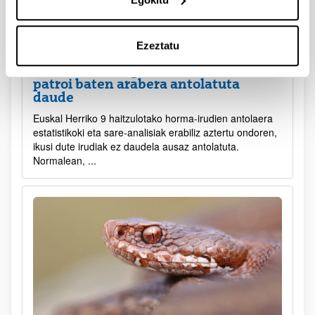
Ezeztatu
Historiaurreko pinturetako animaliak
patroi baten arabera antolatuta
daude
Euskal Herriko 9 haitzulotako horma-irudien antolaera
estatistikoki eta sare-analisiak erabiliz aztertu ondoren,
ikusi dute irudiak ez daudela ausaz antolatuta.
Normalean, ...