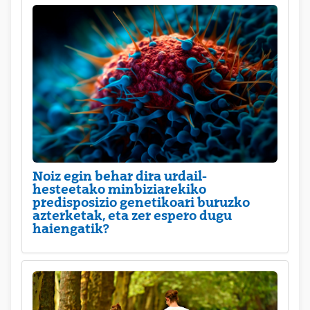
Noiz egin behar dira urdail-
hesteetako minbiziarekiko
predisposizio genetikoari buruzko
azterketak, eta zer espero dugu
haiengatik?