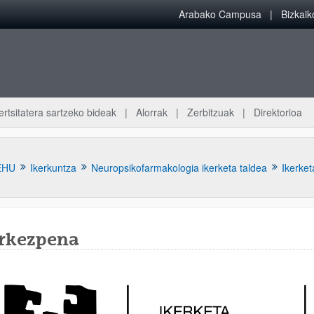
Arabako Campusa
Bizkai
ertsitatera sartzeko bideak
Alorrak
Zerbitzuak
Direktorioa
EHU
Ikerkuntza
Neuropsikofarmakologia ikerketa taldea
Ikerket
rkezpena
atu azpiorriak