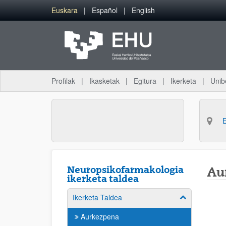
Eduki nagusira joan
Euskara
Español
English
Profilak
Ikasketak
Egitura
Ikerketa
Unib
Neuropsikofarmakologia
Au
ikerketa taldea
Ikerketa Taldea
Erakutsi/izkut
Aurkezpena