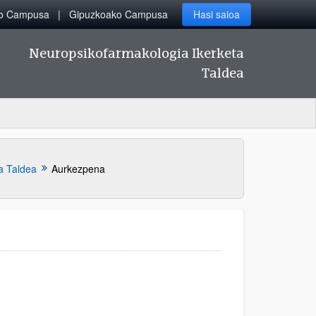
ko Campusa
Gipuzkoako Campusa
Hasi saioa
Neuropsikofarmakologia Ikerketa
Taldea
a Taldea
Aurkezpena