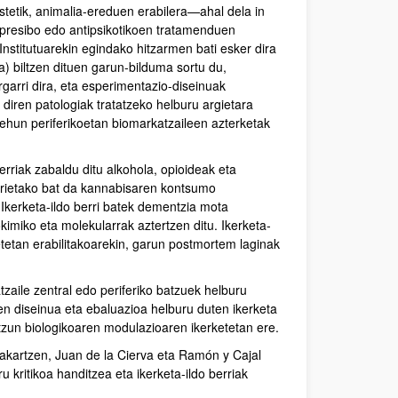
etik, animalia-ereduen erabilera—ahal dela in
presibo edo antipsikotikoen tratamenduen
stitutuarekin egindako hitzarmen bati esker dira
a) biltzen dituen garun-bilduma sortu du,
rgarri dira, eta esperimentazio-diseinuak
diren patologiak tratatzeko helburu argietara
n ehun periferikoetan biomarkatzaileen azterketak
berriak zabaldu ditu alkohola, opioideak eta
rietako bat da kannabisaren kontsumo
Ikerketa-ildo berri batek dementzia mota
kimiko eta molekularrak aztertzen ditu. Ikerketa-
tetan erabilitakoarekin, garun postmortem laginak
tzaile zentral edo periferiko batzuek helburu
en diseinua eta ebaluazioa helburu duten ikerketa
ntzun biologikoaren modulazioaren ikerketetan ere.
akartzen, Juan de la Cierva eta Ramón y Cajal
 kritikoa handitzea eta ikerketa-ildo berriak