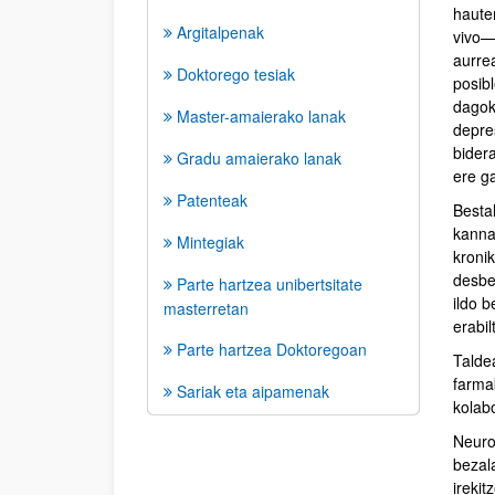
haute
Argitalpenak
vivo—
aurre
Doktorego tesiak
posibl
dagoki
Master-amaierako lanak
depre
bidera
Gradu amaierako lanak
ere ga
Patenteak
Bestal
kanna
Mintegiak
kroni
desber
Parte hartzea unibertsitate
ildo 
masterretan
erabil
Parte hartzea Doktoregoan
Taldea
farma
Sariak eta aipamenak
kolab
Neuro
bezala
irekit