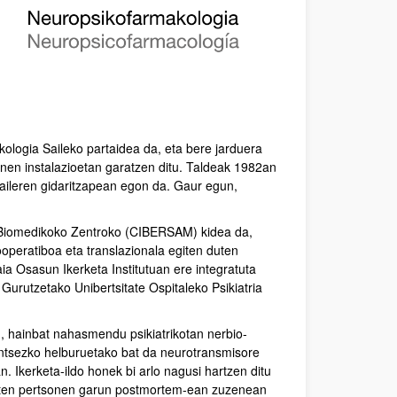
ologia Saileko partaidea da, eta bere jarduera
nen instalazioetan garatzen ditu. Taldeak 1982an
rtzaileren gidaritzapean egon da. Gaur egun,
 Biomedikoko Zentroko (CIBERSAM) kidea da,
ooperatiboa eta translazionala egiten duten
aia Osasun Ikerketa Institutuan ere integratuta
Gurutzetako Unibertsitate Ospitaleko Psikiatria
u, hainbat nahasmendu psikiatrikotan nerbio-
untsezko helburuetako bat da neurotransmisore
 Ikerketa-ildo honek bi arlo nagusi hartzen ditu
ituzten pertsonen garun postmortem-ean zuzenean