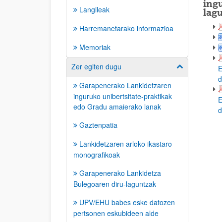
ing
Langileak
lag
Harremanetarako informazioa
Memoriak
Zer egiten dugu
Erakutsi/izkut
E
d
Garapenerako Lankidetzaren
inguruko unibertsitate-praktikak
E
edo Gradu amaierako lanak
d
Gaztenpatia
Lankidetzaren arloko ikastaro
monografikoak
Garapenerako Lankidetza
Bulegoaren diru-laguntzak
UPV/EHU babes eske datozen
pertsonen eskubideen alde