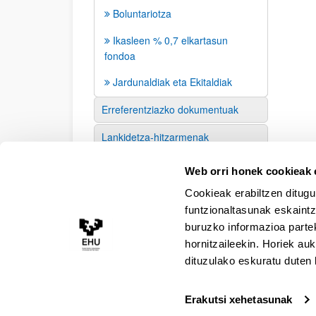
Boluntariotza
Ikasleen % 0,7 elkartasun
fondoa
Jardunaldiak eta Ekitaldiak
Erreferentziazko dokumentuak
Lankidetza-hitzarmenak
Prentsa
Web orri honek cookieak e
Cookieak erabiltzen ditugu
funtzionaltasunak eskaintz
buruzko informazioa partek
hornitzaileekin. Horiek au
dituzulako eskuratu duten 
Erakutsi xehetasunak
Irisgarritasuna
Lege oharra
Kontaktua
Map