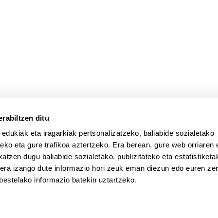
rabiltzen ditu
 edukiak eta iragarkiak pertsonalizatzeko, baliabide sozialetako
eko eta gure trafikoa aztertzeko. Era berean, gure web orriaren e
atzen dugu baliabide sozialetako, publizitateko eta estatistiketa
kera izango dute informazio hori zeuk eman diezun edo euren zerb
bestelako informazio batekin uztartzeko.
a
Laguntza