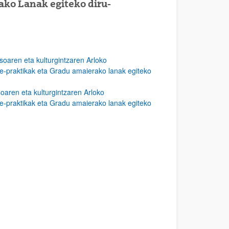
ako Lanak egiteko diru-
soaren eta kulturgintzaren Arloko
te-praktikak eta Gradu amaierako lanak egiteko
oaren eta kulturgintzaren Arloko
te-praktikak eta Gradu amaierako lanak egiteko