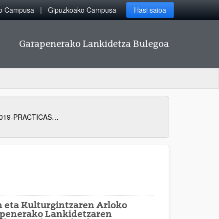
ko Campusa
Gipuzkoako Campusa
Hasi saioa
Garapenerako Lankidetza Bulegoa
RESOLUCION-25-junio-2019-PRACTICAS-PFC
 eta Kulturgintzaren Arloko
apenerako Lankidetzaren