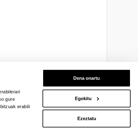
Dena onartu
rabilerari
Egokitu
ko gure
itzuak erabili
Ezeztatu
EHU