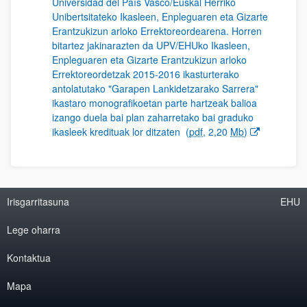
Universidad del País Vasco/Euskal Herriko
Unibertsitateko Ikasleen, Enpleguaren eta Gizarte
Erantzukizun arloko Errektoreordearena. Horren
bitartez jakinarazten da UPV/EHUko Ikasleen,
Enpleguaren eta Gizarte Erantzukizun arloko
Errektoreordetzak 2015-2016 ikasturterako
antolatutako "Garapen Lankidetzarako Sarrera"
ikastaro monografikoetan parte hartzeak balioa
izango duela bai plan zaharretako bai graduko
ikasleek kredituak lor ditzaten
(
pdf
, 2,20
Mb
)
Irisgarritasuna
EHU
Lege oharra
Kontaktua
Mapa