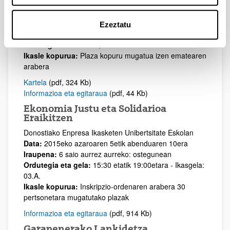
Giza Garapenerako Teknologiak
Bilboko Ingeniaritza Goi Eskola Teknikoa
Ezeztatu
Data:
2015eko azaroaren 13tik abenduaren 12ra
Ordutegia:
Ostiraletan, 15:30etatik 19:30etara
Ikasle kopurua:
Plaza kopuru mugatua izen ematearen
arabera
Kartela
(pdf, 324 Kb)
Informazioa eta egitaraua
(pdf, 44 Kb)
Ekonomia Justu eta Solidarioa
Eraikitzen
Donostiako Enpresa Ikasketen Unibertsitate Eskolan
Data:
2015eko azaroaren 5etik abenduaren 10era
Iraupena:
6 saio aurrez aurreko: ostegunean
Ordutegia eta gela:
15:30 etatik 19:00etara - Ikasgela:
03.A.
Ikasle kopurua:
Inskripzio-ordenaren arabera 30
pertsonetara mugatutako plazak
Informazioa eta egitaraua
(pdf, 914 Kb)
Garapenerako Lankidetza