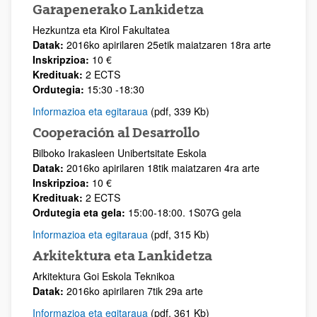
Garapenerako Lankidetza
Hezkuntza eta Kirol Fakultatea
Datak:
2016ko apirilaren 25etik maiatzaren 18ra arte
Inskripzioa:
10 €
Kredituak:
2 ECTS
Ordutegia:
15:30 -18:30
Informazioa eta egitaraua
(pdf, 339 Kb)
Cooperación al Desarrollo
Bilboko Irakasleen Unibertsitate Eskola
Datak:
2016ko apirilaren 18tik maiatzaren 4ra arte
Inskripzioa:
10 €
Kredituak:
2 ECTS
Ordutegia eta gela:
15:00-18:00. 1S07G gela
Informazioa eta egitaraua
(pdf, 315 Kb)
Arkitektura eta Lankidetza
Arkitektura Goi Eskola Teknikoa
Datak:
2016ko apirilaren 7tik 29a arte
Informazioa eta egitaraua
(pdf, 361 Kb)