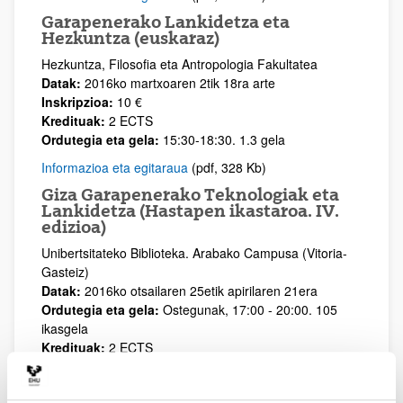
Garapenerako Lankidetza eta
Hezkuntza (euskaraz)
Hezkuntza, Filosofia eta Antropologia Fakultatea
Datak:
2016ko martxoaren 2tik 18ra arte
Inskripzioa:
10 €
Kredituak:
2 ECTS
Ordutegia eta gela:
15:30-18:30. 1.3 gela
Informazioa eta egitaraua
(pdf, 328 Kb)
Giza Garapenerako Teknologiak eta
Lankidetza (Hastapen ikastaroa. IV.
edizioa)
Unibertsitateko Biblioteka. Arabako Campusa (Vitoria-
Gasteiz)
Datak:
2016ko otsailaren 25etik apirilaren 21era
Ordutegia eta gela:
Ostegunak, 17:00 - 20:00. 105
ikasgela
Kredituak:
2 ECTS
Inskripzioa:
10€
Kartela
(pdf, 220 Kb)