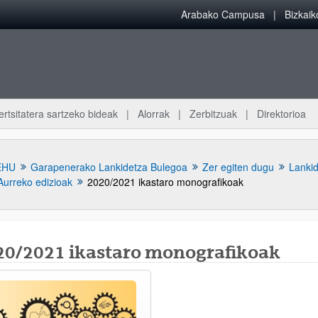
Arabako Campusa
Bizkai
ertsitatera sartzeko bideak
Alorrak
Zerbitzuak
Direktorioa
EHU
Garapenerako Lankidetza Bulegoa
Zer egiten dugu
Lankid
Aurreko edizioak
2020/2021 ikastaro monografikoak
20/2021 ikastaro monografikoak
atu azpiorriak