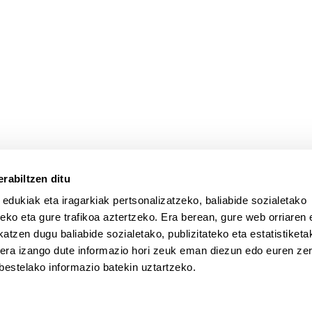
rabiltzen ditu
 edukiak eta iragarkiak pertsonalizatzeko, baliabide sozialetako
eko eta gure trafikoa aztertzeko. Era berean, gure web orriaren e
atzen dugu baliabide sozialetako, publizitateko eta estatistiketa
kera izango dute informazio hori zeuk eman diezun edo euren zerb
bestelako informazio batekin uztartzeko.