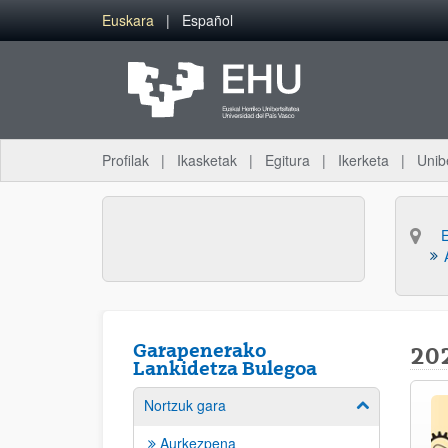
Eduki nagusira joan
Euskara
Español
Profilak
Ikasketak
Egitura
Ikerketa
Unib
Garapenerako
20
Lankidetza Bulegoa
Nortzuk gara
Erakutsi/izkut
Aurkezpena