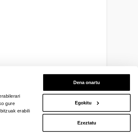
Dena onartu
rabilerari
Egokitu
ko gure
itzuak erabili
Ezeztatu