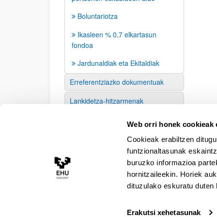
Boluntariotza
Ikasleen % 0,7 elkartasun
fondoa
Jardunaldiak eta Ekitaldiak
Erreferentziazko dokumentuak
Lankidetza-hitzarmenak
Prentsa
Web orri honek cookieak e
Cookieak erabiltzen ditugu
funtzionaltasunak eskaintz
buruzko informazioa partek
hornitzaileekin. Horiek au
dituzulako eskuratu duten 
Erakutsi xehetasunak