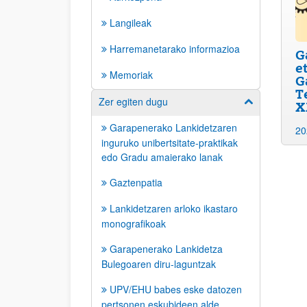
Langileak
Harremanetarako informazioa
G
e
Memoriak
G
T
Zer egiten dugu
Erakutsi/izkut
X
Garapenerako Lankidetzaren
20
inguruko unibertsitate-praktikak
edo Gradu amaierako lanak
Gaztenpatia
Lankidetzaren arloko ikastaro
monografikoak
Garapenerako Lankidetza
Bulegoaren diru-laguntzak
UPV/EHU babes eske datozen
pertsonen eskubideen alde