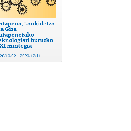
arapena, Lankidetza
ta Giza
arapenerako
eknologiari buruzko
atu azpiorriak
XI mintegia
20/10/02 - 2020/12/11