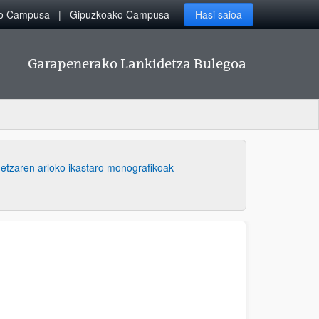
ko Campusa
Gipuzkoako Campusa
Hasi saioa
Garapenerako Lankidetza Bulegoa
etzaren arloko ikastaro monografikoak