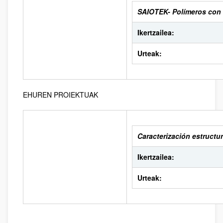
SAIOTEK- Polímeros con 
Ikertzailea:
Urteak:
EHUREN PROIEKTUAK
Caracterización estructur
Ikertzailea:
Urteak: