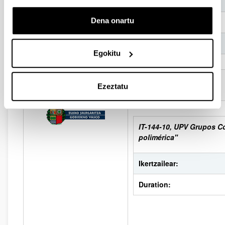
Dena onartu
Ikertzailea:
Urteak:
Egokitu
EUSKO JAURLARITZAREN PROIEKTUAK
Ezeztatu
IT-144-10, UPV Grupos Co
polimérica"
Ikertzailear:
Duration: