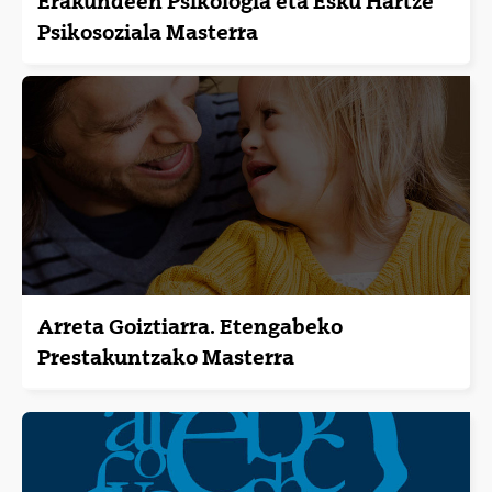
Erakundeen Psikologia eta Esku Hartze
Psikosoziala Masterra
Arreta Goiztiarra. Etengabeko
Prestakuntzako Masterra