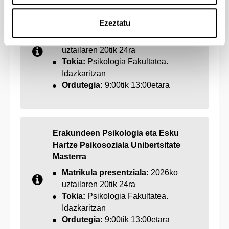
Hizkuntzaren Neurozientzia
Kognitiboa Unibertsitate Masterra
Ezeztatu
Matrikula presentziala:
2026ko
uztailaren 20tik 24ra
Tokia:
Psikologia Fakultatea.
Idazkaritzan
Ordutegia:
9:00tik 13:00etara
Erakundeen Psikologia eta Esku
Hartze Psikosoziala Unibertsitate
Masterra
Matrikula presentziala:
2026ko
uztailaren 20tik 24ra
Tokia:
Psikologia Fakultatea.
Idazkaritzan
Ordutegia:
9:00tik 13:00etara