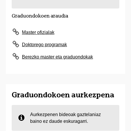
Graduondokoen araudia
Master ofizialak
Doktorego programak
Berezko master eta graduondokak
Graduondokoen aurkezpena
Aurkezpenen bideoak gaztelaniaz
baino ez daude eskuragarri.