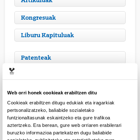
Artikuluak
Kongresuak
Liburu Kapituluak
Patenteak
Victoria Laura Barrio Cagigal
Web orri honek cookieak erabiltzen ditu
Cookieak erabiltzen ditugu edukiak eta iragarkiak
pertsonalizatzeko, baliabide sozialetako
funtzionaltasunak eskaintzeko eta gure trafikoa
aztertzeko. Era berean, gure web orriaren erabilerari
buruzko informazioa partekatzen dugu baliabide