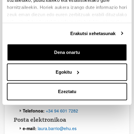
sozialetako, publizitateko eta estatistiketako gure
hornitzaileekin. Horiek aukera izango dute informazio hori
zeuk eman diezun edo euren zerbitzuak erabili dituzulako
eskuratu duten bestelako informazio batekin uztartzeko.
Erakutsi xehetasunak
Dena onartu
Egokitu
Ezeztatu
Telefonoa
Telefonoa:
+34 94 601 7282
Posta elektronikoa
e-mail:
laura.barrio@ehu.es