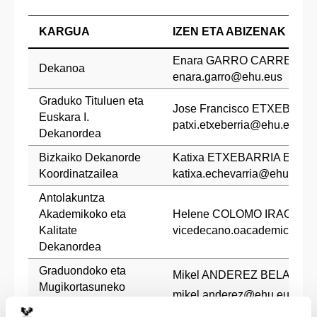
KARGUA
IZEN ETA ABIZENAK
Enara GARRO CARRERA
Dekanoa
enara.garro@ehu.eus
Graduko Tituluen eta
Jose Francisco ETXEBERR
Euskara I.
patxi.etxeberria@ehu.eus
Dekanordea
Bizkaiko Dekanorde
Katixa ETXEBARRIA EST
Koordinatzailea
katixa.echevarria@ehu.eus
Antolakuntza
Akademikoko eta
Helene COLOMO IRAOLA
Kalitate
vicedecano.oacademica.fac
Dekanordea
Graduondoko eta
Mikel ANDEREZ BELATEGI
Mugikortasuneko
mikel.anderez@ehu.eus
Dekanordea