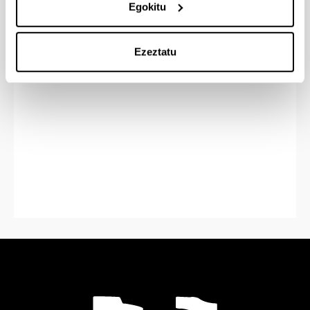
Egokitu
Ezeztatu