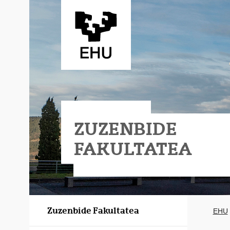
Eduki nagusira joan
ZUZENBIDE
FAKULTATEA
a
Zuzenbide Fakultatea
EHU