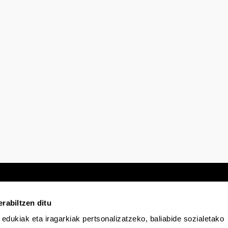
rabiltzen ditu
 edukiak eta iragarkiak pertsonalizatzeko, baliabide sozialetako
Egoitza elektronikoa
Irisgarritasuna
Lege