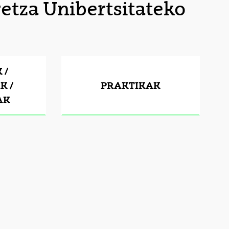
etza Unibertsitateko
 /
K /
PRAKTIKAK
AK