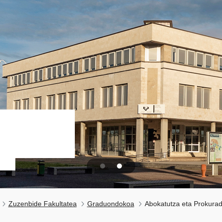
Zuzenbide Fakultatea
Graduondokoa
Abokatutza eta Prokurad