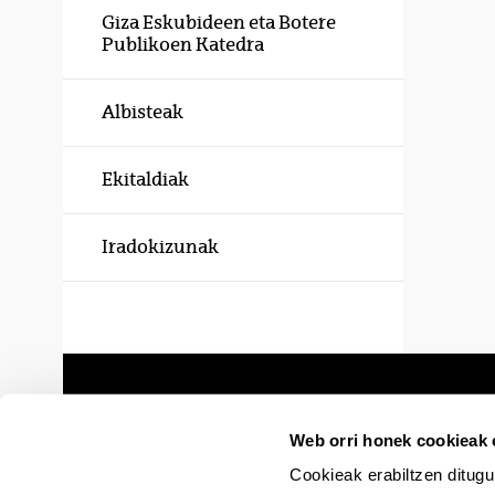
Giza Eskubideen eta Botere
Publikoen Katedra
Albisteak
Ekitaldiak
Iradokizunak
Web orri honek cookieak e
Cookieak erabiltzen ditugu