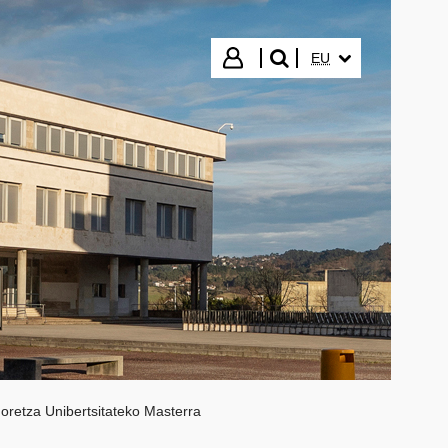
HIZKUNTZA HAUTA
Hasi saioa
EU
bilatu"
oretza Unibertsitateko Masterra