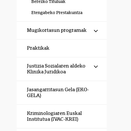
Berezko Tituluak
Etengabeko Prestakuntza
Erakutsi/izku
Mugikortasun programak
Praktikak
Erakutsi/izku
Justizia Sozialaren aldeko
Klinika Juridikoa
Jasangarritasun Gela (EKO-
GELA)
Kriminologiaren Euskal
Institutua (IVAC-KREI)