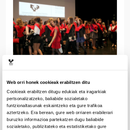
Kriminologia eta Zuzenbidea
(Donostia, 2017)
Web orri honek cookieak erabiltzen ditu
Cookieak erabiltzen ditugu edukiak eta iragarkiak
pertsonalizatzeko, baliabide sozialetako
funtzionaltasunak eskaintzeko eta gure trafikoa
aztertzeko. Era berean, gure web orriaren erabilerari
buruzko informazioa partekatzen dugu baliabide
sozialetako, publizitateko eta estatistiketako gure