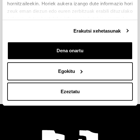
hornitzaileekin. Horiek aukera izango dute informazio hori
zeuk eman diezun edo euren zerbitzuak erabili dituzulako
eskuratu duten bestelako informazio batekin uztartzeko.
Erakutsi xehetasunak
Dena onartu
Zuzenbidea (Leioa, 2017)
Egokitu
Ezeztatu