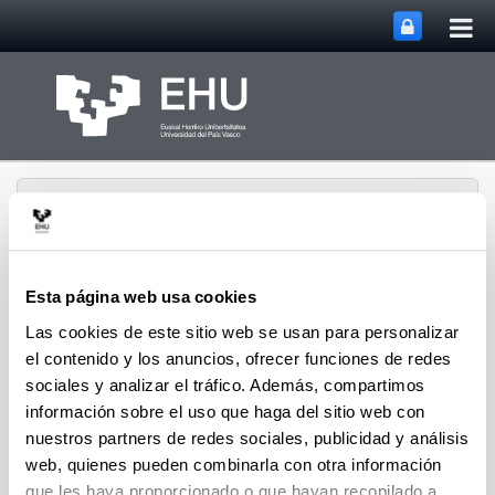
Abri
Saltar al contenido principal
me
prin
Esta página web usa cookies
Las cookies de este sitio web se usan para personalizar
Grupo de Investigación
en Cultura, Cognición y
el contenido y los anuncios, ofrecer funciones de redes
Abrir/cerrar m
Menú
Emoción
sociales y analizar el tráfico. Además, compartimos
información sobre el uso que haga del sitio web con
nuestros partners de redes sociales, publicidad y análisis
Enlaces
web, quienes pueden combinarla con otra información
que les haya proporcionado o que hayan recopilado a