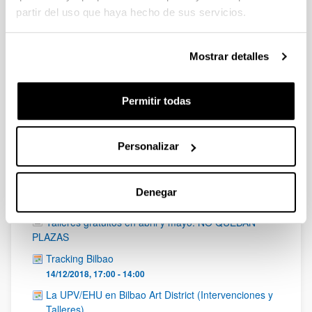
partir del uso que haya hecho de sus servicios.
Exposición “UNO + 1 +…” Gizartea gara. Somos
sociedad"
10/01/2019 - 18/02/2019, 00:00 - 00:00
Mostrar detalles
#HORMIGAFEST
12/03/2018 - 15/03/2018, 00:00 - 00:00
Permitir todas
#HORMIGAFEST
02/04/2019 - 04/04/2019, 00:00 - 00:00
La noche de las ideas
Personalizar
25/01/2018, 19:00 - 00:00
Talleres gratuitos de enero a mayo
Denegar
Talleres gratuitos de enero a marzo
Talleres gratuitos en abril y mayo. NO QUEDAN
PLAZAS
Tracking Bilbao
14/12/2018, 17:00 - 14:00
La UPV/EHU en Bilbao Art District (Intervenciones y
Talleres)