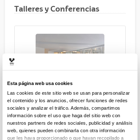
Talleres y Conferencias
Talleres gratuitos de febrero a
Esta página web usa cookies
marzo. NO HAY PLAZAS
Las cookies de este sitio web se usan para personalizar
el contenido y los anuncios, ofrecer funciones de redes
sociales y analizar el tráfico. Además, compartimos
Conferencias y talleres
información sobre el uso que haga del sitio web con
realizados
nuestros partners de redes sociales, publicidad y análisis
web, quienes pueden combinarla con otra información
Exposición “ARCHIVOS, REGISTROS NECESARIOS"
que les haya proporcionado o que hayan recopilado a
14/01/2020 - 21/02/2020, 00:00 - 00:00