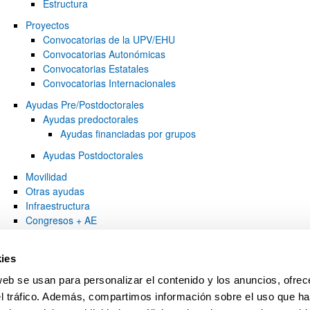
Estructura
Proyectos
Convocatorias de la UPV/EHU
ar subpáginas
Convocatorias Autonómicas
Convocatorias Estatales
Convocatorias Internacionales
Ayudas Pre/Postdoctorales
Ayudas predoctorales
Ayudas financiadas por grupos
Ayudas Postdoctorales
Movilidad
Otras ayudas
Infraestructura
Congresos + AE
Grupos de investigación
Convocatorias de Grupos de investigación
ies
web se usan para personalizar el contenido y los anuncios, ofrec
el tráfico. Además, compartimos información sobre el uso que ha