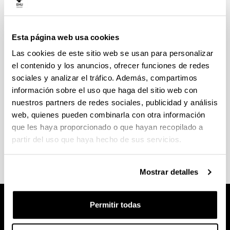
Esta página web usa cookies
Prácticas externas curriculares
Las cookies de este sitio web se usan para personalizar
el contenido y los anuncios, ofrecer funciones de redes
sociales y analizar el tráfico. Además, compartimos
información sobre el uso que haga del sitio web con
nuestros partners de redes sociales, publicidad y análisis
web, quienes pueden combinarla con otra información
Prácticas externas voluntarias
que les haya proporcionado o que hayan recopilado a
partir del uso que haya hecho de sus servicios.
Mostrar detalles
Permitir todas