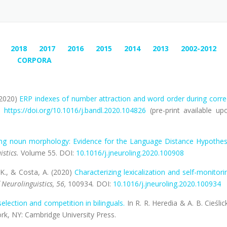
2018
2017
2016
2015
2014
2013
2002-2012
CORPORA
(2020)
ERP indexes of number attraction and word order during corre
.
https://doi.org/10.1016/j.
bandl.2020.104826
(pre-print available up
sing noun morphology: Evidence for the Language Distance Hypothes
istics.
Volume 55. DOI:
10.1016/j.jneuroling.2020.100908
, K., & Costa, A. (2020)
Characterizing lexicalization and self-monitori
 Neurolinguistics, 56,
100934
.
DOI:
10.1016/j.jneuroling.2020.100934
selection and competition in bilinguals.
In R. R. Heredia & A. B. Cieślic
k, NY: Cambridge University Press.