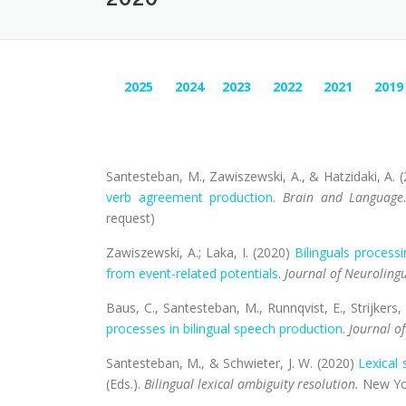
2025
2024
2023
2022
2021
2019
Santesteban, M., Zawiszewski, A., & Hatzidaki, A. 
verb agreement production
.
Brain and Language
request)
Zawiszewski, A.; Laka, I. (2020)
Bilinguals proces
from event-related potentials
.
Journal of Neurolingu
Baus, C., Santesteban, M., Runnqvist, E., Strijkers
processes in bilingual speech production
.
Journal of
Santesteban, M., & Schwieter, J. W. (2020)
Lexical 
(Eds.).
Bilingual lexical ambiguity resolution.
New Yor