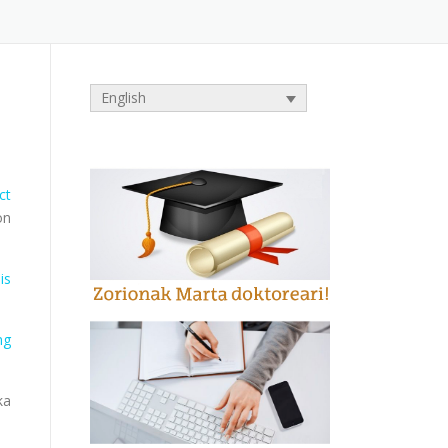
English
ct
on
is
ng
ka