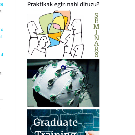
se
I:
rd
ts
.
of
I:
l