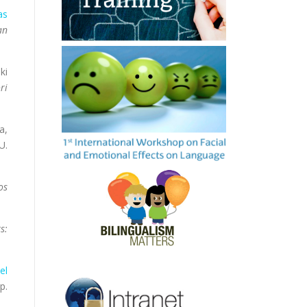
as
an
ki
ri
a,
U.
os
s:
el
p.