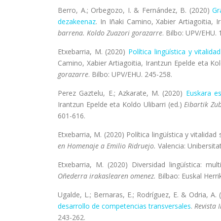
Berro, A.; Orbegozo, I. & Fernández, B. (2020)
Gr
dezakeenaz
. In Iñaki Camino, Xabier Artiagoitia, 
barrena. Koldo Zuazori gorazarre
. Bilbo: UPV/EHU. 
Etxebarria, M. (2020)
Política lingüística y vitalid
Camino, Xabier Artiagoitia, Irantzun Epelde eta Kol
gorazarre
. Bilbo: UPV/EHU. 245-258.
Perez Gaztelu, E.; Azkarate, M. (2020)
Euskara es
Irantzun Epelde eta Koldo Ulibarri (ed.)
Eibartik Zu
601-616.
Etxebarria, M. (2020) Política lingüística y vitalida
en Homenaje a Emilio Ridruejo.
Valencia: Unibersita
Etxebarria, M. (2020) Diversidad lingüística: mu
Oñederra irakaslearen omenez.
Bilbao: Euskal Herri
Ugalde, L.; Bernaras, E.; Rodríguez, E. & Odria, A.
desarrollo de competencias transversales
.
Revista 
243-262.