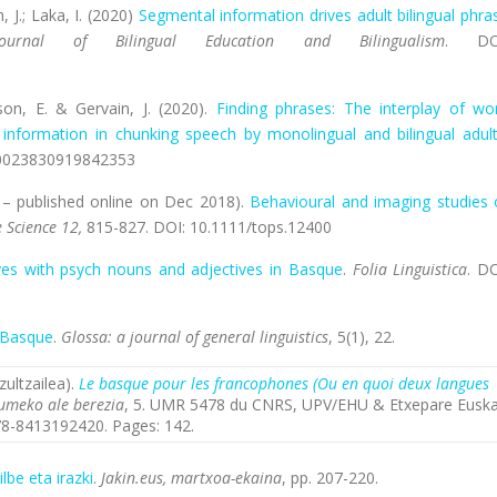
n, J.; Laka, I. (2020)
Segmental information drives adult bilingual phra
 Journal of Bilingual Education and Bilingualism
. DO
teson, E. & Gervain, J. (2020).
Finding phrases: The interplay of wo
 information in chunking speech by monolingual and bilingual adul
7/0023830919842353
20 – published online on Dec 2018).
Behavioural and imaging studies 
e Science 12,
815-827. DOI: 10.1111/tops.12400
ves with psych nouns and adjectives in Basque
.
Folia Linguistica
.
DO
n Basque
.
Glossa: a journal of general linguistics
, 5(1), 22.
zultzailea).
Le basque pour les francophones (Ou en quoi deux langues
umeko ale berezia
, 5. UMR 5478 du CNRS, UPV/EHU & Etxepare Euska
78-8413192420.
Pages: 142.
be eta irazki
.
Jakin.eus, martxoa-ekaina
, pp. 207-220.