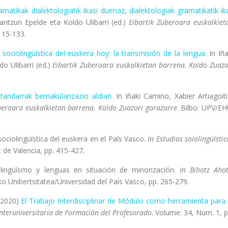
amatikak dialektologiatik ikasi duenaz, dialektologiak gramatikatik ik
Irantzun Epelde eta Koldo Ulibarri (ed.)
Eibartik Zuberoara euskalkiet
115-133.
ad sociolingüística del euskera hoy: la transmisión de la lengua.
In Iña
do Ulibarri (ed.)
Eibartik Zuberoara euskalkietan barrena. Koldo Zuazo
tandarrak bernakularizazio aldian.
In Iñaki Camino, Xabier Artiagoiti
beroara euskalkietan barrena. Koldo Zuazori gorazarre
. Bilbo: UPV/EH
d sociolingüística del euskera en el País Vasco.
In Estudios soiolingüístic
t de Valencia, pp. 415-427.
ltilingüísmo y lenguas en situación de minorización.
In Bihotz Ahot
ko Unibertsitatea/Universidad del País Vasco, pp. 265-279.
 (2020)
El Trabajo Interdisciplinar de Módulo como herramienta para 
Interuniversitaria de Formación del Profesorado
. Volume: 34, Num. 1, p