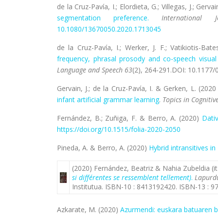
de la Cruz-Pavía, I.; Elordieta, G.; Villegas, J.; Gervai
segmentation preference.
International
10.1080/13670050.2020.1713045
de la Cruz-Pavía, I.; Werker, J. F.; Vatikiotis-Ba
frequency, phrasal prosody and co-speech visual
Language and Speech
63
(2), 264-291.DOI: 10.117
Gervain, J.; de la Cruz-Pavía, I. & Gerken, L. (20
infant artificial grammar learning
.
Topics in Cognitiv
Fernández, B.; Zuñiga, F. & Berro, A. (2020)
Dati
https://doi.org/10.1515/folia-2020-2050
Pineda, A. & Berro, A. (2020)
Hybrid intransitives i
(2020) Fernández, Beatriz & Nahia Zubeldia (it
si différentes se ressemblent tellement)
.
Lapurd
Institutua. I
SBN-10 :
8413192420. I
SBN-13 :
9
Azkarate, M. (2020)
Azurmendi: euskara batuaren bil