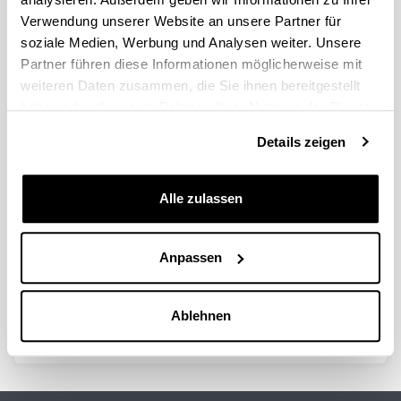
Idatzi hemen zure iradokizuna edo eskaera
Verwendung unserer Website an unsere Partner für
soziale Medien, Werbung und Analysen weiter. Unsere
Partner führen diese Informationen möglicherweise mit
Derrigorrezko eremuak
weiteren Daten zusammen, die Sie ihnen bereitgestellt
haben oder die sie im Rahmen Ihrer Nutzung der Dienste
gesammelt haben.
Details zeigen
Alle zulassen
Anpassen
Bidali
Ablehnen