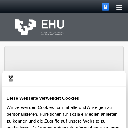
Hau
Zum Hauptinhalt springen
ums
Navigation u
Menü
Matematika Saila
Diese Webseite verwendet Cookies
Wir verwenden Cookies, um Inhalte und Anzeigen zu
personalisieren, Funktionen für soziale Medien anbieten
Iradokizunak eta eskaerak
zu können und die Zugriffe auf unsere Website zu
analysieren. Außerdem geben wir Informationen zu Ihrer