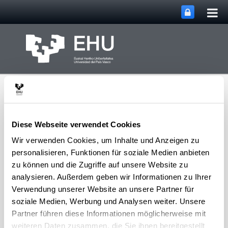
Hau
Zum Hauptinhalt springen
ums
Diese Webseite verwendet Cookies
Wir verwenden Cookies, um Inhalte und Anzeigen zu
personalisieren, Funktionen für soziale Medien anbieten
Navigation u
Menü
Matematika Saila
zu können und die Zugriffe auf unsere Website zu
analysieren. Außerdem geben wir Informationen zu Ihrer
Verwendung unserer Website an unsere Partner für
Ikuspegi orokorra
soziale Medien, Werbung und Analysen weiter. Unsere
Matematika Sailak Matematikako Graduko irakasgai
Partner führen diese Informationen möglicherweise mit
gehienak ematen ditu, bai eta matematika orokorreko
weiteren Daten zusammen, die Sie ihnen bereitgestellt