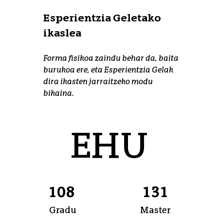
Esperientzia Geletako
ikaslea
Forma fisikoa zaindu behar da, baita
burukoa ere, eta Esperientzia Gelak
dira ikasten jarraitzeko modu
bikaina.
EHU zenbakitan
EHU
108
131
Gradu
Master