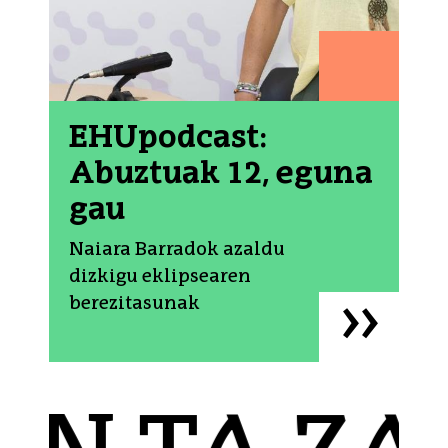
EHUpodcast:
Abuztuak 12, eguna
gau
Naiara Barradok azaldu
dizkigu eklipsearen
berezitasunak