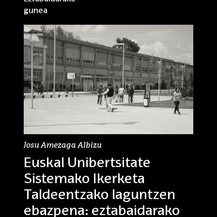
gunea
Josu Amezaga Albizu
Euskal Unibertsitate
Sistemako Ikerketa
Taldeentzako laguntzen
ebazpena: eztabaidarako