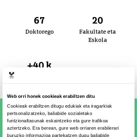
67
20
Doktorego
Fakultate eta
Eskola
+40 k
Ikasle
Web orri honek cookieak erabiltzen ditu
Cookieak erabiltzen ditugu edukiak eta iragarkiak
Albisteak
pertsonalizatzeko, baliabide sozialetako
funtzionaltasunak eskaintzeko eta gure trafikoa
aztertzeko. Era berean, gure web orriaren erabilerari
buruzko informazioa partekatzen dugu baliabide