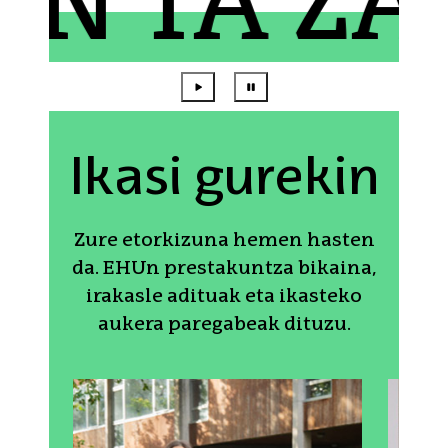
TA ZABA
Ikasi gurekin
Zure etorkizuna hemen hasten
da. EHUn prestakuntza bikaina,
irakasle adituak eta ikasteko
aukera paregabeak dituzu.
Protagonistak