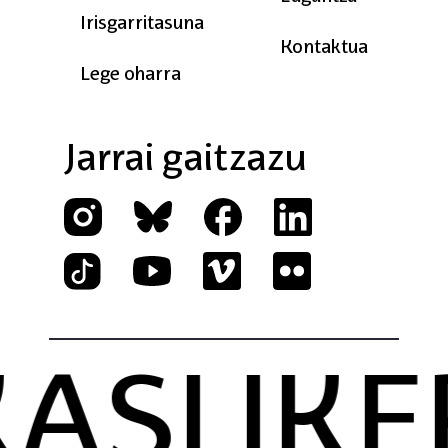
Irisgarritasuna
Kontaktua
Lege oharra
Jarrai gaitzazu
I IKERT