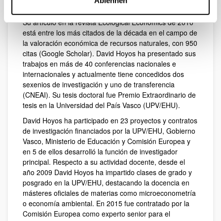
Ablehnen
Académico de David Hoyos es de 21 con 2518 citas
totales y el índice h de Scopus es de 15 con 1079 citas.
Su artículo en la revista Ecological Economics de 2010
está entre los más citados de la década en el campo de
la valoración económica de recursos naturales, con 950
citas (Google Scholar). David Hoyos ha presentado sus
trabajos en más de 40 conferencias nacionales e
internacionales y actualmente tiene concedidos dos
sexenios de investigación y uno de transferencia
(CNEAI). Su tesis doctoral fue Premio Extraordinario de
tesis en la Universidad del País Vasco (UPV/EHU).
David Hoyos ha participado en 23 proyectos y contratos
de investigación financiados por la UPV/EHU, Gobierno
Vasco, Ministerio de Educación y Comisión Europea y
en 5 de ellos desarrolló la función de investigador
principal. Respecto a su actividad docente, desde el
año 2009 David Hoyos ha impartido clases de grado y
posgrado en la UPV/EHU, destacando la docencia en
másteres oficiales de materias como microeconometría
o economía ambiental. En 2015 fue contratado por la
Comisión Europea como experto senior para el