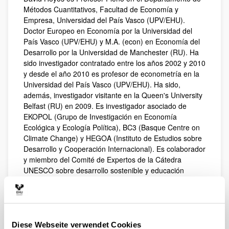
Métodos Cuantitativos, Facultad de Economía y
Empresa, Universidad del País Vasco (UPV/EHU).
Doctor Europeo en Economía por la Universidad del
País Vasco (UPV/EHU) y M.A. (econ) en Economía del
Desarrollo por la Universidad de Manchester (RU). Ha
sido investigador contratado entre los años 2002 y 2010
y desde el año 2010 es profesor de econometría en la
Universidad del País Vasco (UPV/EHU). Ha sido,
además, investigador visitante en la Queen's University
Belfast (RU) en 2009. Es investigador asociado de
EKOPOL (Grupo de Investigación en Economía
Ecológica y Ecología Política), BC3 (Basque Centre on
Climate Change) y HEGOA (Instituto de Estudios sobre
Desarrollo y Cooperación Internacional). Es colaborador
y miembro del Comité de Expertos de la Cátedra
UNESCO sobre desarrollo sostenible y educación
ambiental de la UPV/EHU. Entre 2021 y 2025 ocupó el
cargo de Director de EHUgune – Compromiso e
Impacto Social de la UPV/EHU.
Su principal área de investigación se centra en la
Diese Webseite verwendet Cookies
relación entre transporte y medio ambiente, donde ha