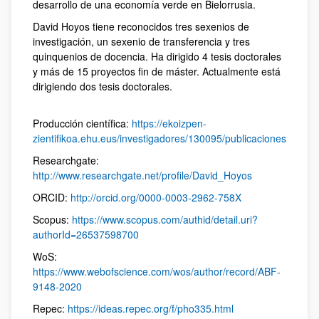
desarrollo de una economía verde en Bielorrusia.
David Hoyos tiene reconocidos tres sexenios de
investigación, un sexenio de transferencia y tres
quinquenios de docencia. Ha dirigido 4 tesis doctorales
y más de 15 proyectos fin de máster. Actualmente está
dirigiendo dos tesis doctorales.
Producción científica:
https://ekoizpen-
zientifikoa.ehu.eus/investigadores/130095/publicaciones
Researchgate:
http://www.researchgate.net/profile/David_Hoyos
ORCID:
http://orcid.org/0000-0003-2962-758X
Scopus:
https://www.scopus.com/authid/detail.uri?
authorId=26537598700
WoS:
https://www.webofscience.com/wos/author/record/ABF-
9148-2020
Repec:
https://ideas.repec.org/f/pho335.html