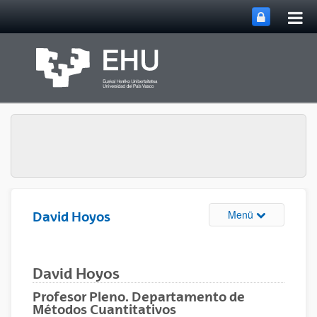
Hau
Zum Hauptinhalt springen
ums
Navigation u
Menü
David Hoyos
David Hoyos
Profesor Pleno. Departamento de
Métodos Cuantitativos