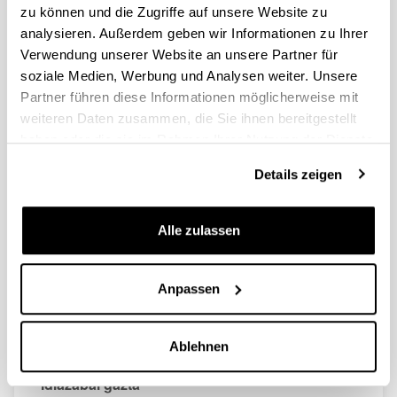
zu können und die Zugriffe auf unsere Website zu
analysieren. Außerdem geben wir Informationen zu Ihrer
Verwendung unserer Website an unsere Partner für
soziale Medien, Werbung und Analysen weiter. Unsere
Txakoli
Partner führen diese Informationen möglicherweise mit
Euskal kostaldeak ardo zuri apartsu samarra ekoizten
weiteren Daten zusammen, die Sie ihnen bereitgestellt
du, Bilbon dastatu eta etxera eraman dezakezuna zure
haben oder die sie im Rahmen Ihrer Nutzung der Dienste
egonaldiaren oroigarri gisa. Aperitiboekin eta
gesammelt haben.
arrainarekin ondoen uztartzen da.
Details zeigen
Alle zulassen
Anpassen
Ablehnen
Idiazabal gazta