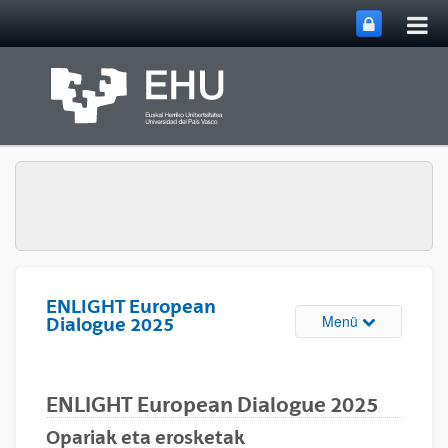
Hau
Zum Hauptinhalt springen
ums
ENLIGHT European
Navigation u
Menü
Dialogue 2025
ENLIGHT European Dialogue 2025
Opariak eta erosketak