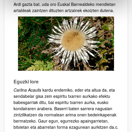
Ardi gazta bat, uda oro Euskal Barnealdeko mendietan
artaldeak zaintzen dituzten artzainek ekoizten dutena.
Eguzki lore
Carlina Acaulis
kardu endemiko, eder eta altua da, eta
sendabelar gisa zein espiritu txarren aurkako efektu
babesgarriak ditu, bai espiritu txarren aurka, eusko
kondairaren arabera. Baserri baten sarrera nagusian
zintzilikatzen da normalean arima onen bedeinkapenak
bermatzeko. Gaur egun, egurrezko apaingarrietan,
bitxietan eta abarretan forma ezagunean aurkitzen da.c.