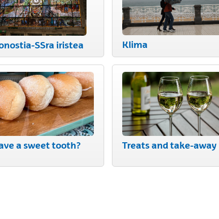
n- / ausblenden
Klima
onostia-SSra iristea
n- / ausblenden
ave a sweet tooth?
Treats and take-away
n- / ausblenden