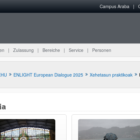
Campus Araba
en
Zulassung
Bereiche
Service
Personen
EHU
ENLIGHT European Dialogue 2025
Xehetasun praktikoak
ia
n- / ausblenden