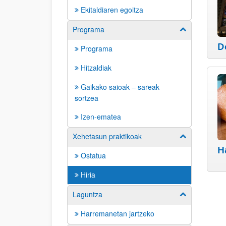
Ekitaldiaren egoitza
Programa
Unterseiten ei
D
Programa
Hitzaldiak
Gaikako saioak – sareak
sortzea
Izen-ematea
Xehetasun praktikoak
Unterseiten ei
H
Ostatua
Hiria
Laguntza
Unterseiten ei
Harremanetan jartzeko