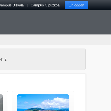
Campus Bizkaia
Campus Gipuzkoa
Einloggen
Hiria