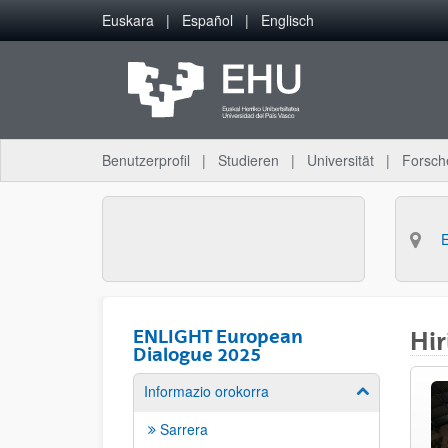
Zum Hauptinhalt springen
Euskara
Español
Englisch
Benutzerprofil
Studieren
Universität
Forsch
ENLIGHT European
Hir
Dialogue 2025
Informazio orokorra
Unterseiten ei
Sarrera