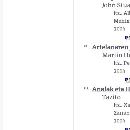
John Stua
itz.: 
Mentx
2004
Artelanaren j
80.
Martin H
itz.: P
2004
Analak eta Hi
81.
Tazito
itz.: 
Zarrao
2004