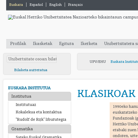
Euskara
Español
English
Français
Profilak
Ikasketak
Egitura
Ikerketa
Unibertsitatera 
UPV/EHU
Euskara Institut
Bilaketa aurreratua
EUSKARA INSTITUTUA
KLASIKOAK 
Institutua
Institutuaz
1990eko hama
Kokalekua eta kontaktua
euskaratzeko 
Fundazioak (g
"Rudolf de Rijk" liburutegia
Herriko Unibe
Gramatika
erabaki zuen 
ondoren, urte
Sareko Euskal Gramatika