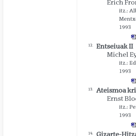
Erich F
itz.: 
Mentx
1993
Entseiuak II
12.
Michel E
itz.: E
1993
Ateismoa kr
13.
Ernst Bl
itz.: P
1993
Gizarte-Hit
14.