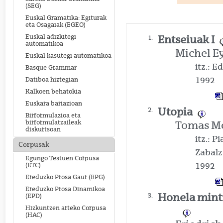
(SEG)
Euskal Gramatika: Egiturak
eta Osagaiak (EGEO)
Euskal adizkitegi
Entseiuak I
1.
automatikoa
Michel E
Euskal kasutegi automatikoa
itz.: E
Basque Grammar
1992
Datiboa hiztegian
Kalkoen behatokia
Euskara bariazioan
Utopia
2.
Birformulazioa eta
birformulatzaileak
Tomas M
diskurtsoan
itz.: P
Corpusak
Zabalz
Egungo Testuen Corpusa
1992
(ETC)
Ereduzko Prosa Gaur (EPG)
Ereduzko Prosa Dinamikoa
Honela mintz
3.
(EPD)
Hizkuntzen arteko Corpusa
(HAC)