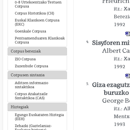
Friedrich
0-8 Urtekoentzako Testuen
Corpusa
itz.: 
Corpus Historikoa (CH)
Berezi
Euskal Klasikoen Corpusa
1992
(EKC)
Goenkale Corpusa
Pentsamenduaren Klasikoak
Sisyforen mi
4.
Corpusa
Albert C
Corpus bereziak
itz.: 
ZIO Corpusa
1992
Zuzenbide Corpusa
Corpusen sintaxia
Aditzen informazio
Giza ezagutz
5.
sintaktikoa
buruzko 
Corpus Arakatzaile
Sintaktikoa (CAS)
George B
Hiztegiak
itz.: 
Egungo Euskararen Hiztegia
Mentx
(EEH)
1993
Zehazki (Gaztelaniaz-