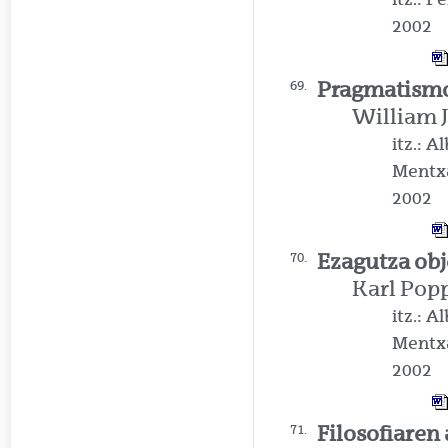
2002
Pragmatism
69.
William 
itz.: 
Mentx
2002
Ezagutza obj
70.
Karl Pop
itz.: 
Mentx
2002
Filosofiaren
71.