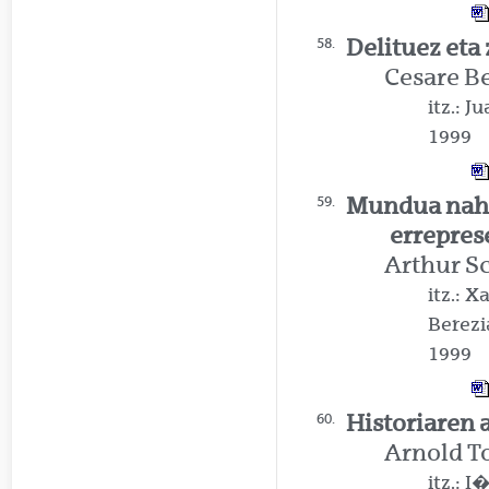
Delituez eta 
58.
Cesare B
itz.: 
1999
Mundua nah
59.
errepres
Arthur S
itz.: 
Berezi
1999
Historiaren a
60.
Arnold T
itz.: 