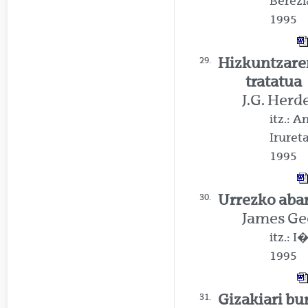
Berezi
1995
Hizkuntzaren
29.
tratatua
J.G. Herd
itz.: 
Iruret
1995
Urrezko abar
30.
James Ge
itz.: 
1995
Gizakiari bu
31.