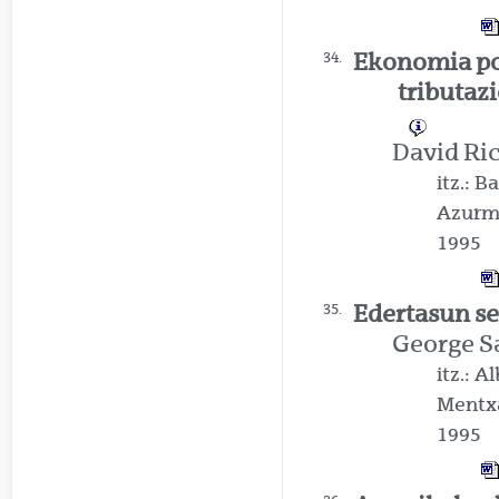
Ekonomia po
34.
tributaz
David Ri
itz.: 
Azurm
1995
Edertasun s
35.
George S
itz.: 
Mentx
1995