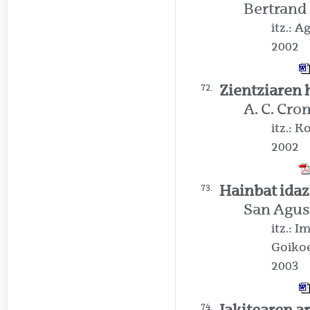
Bertrand 
itz.: A
2002
Zientziaren 
72.
A. C. Cro
itz.: 
2002
Hainbat idaz
73.
San Agus
itz.: 
Goiko
2003
Jakitearen a
74.