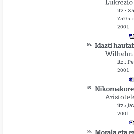
Lukrezio
itz.: 
Zarrao
2001
Idazti hauta
64.
Wilhelm
itz.: P
2001
Nikomakoren
65.
Aristotel
itz.: J
2001
Morala eta er
66.