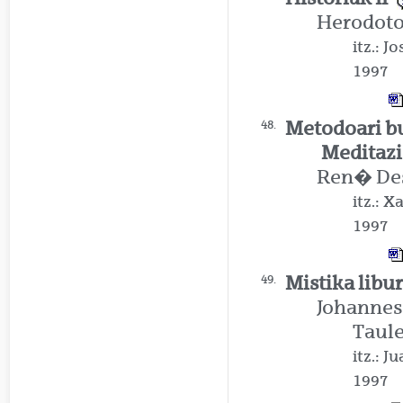
Herodot
itz.: 
1997
Metodoari bu
48.
Meditazi
Ren� Des
itz.: 
1997
Mistika libu
49.
Johannes
Taule
itz.: 
1997