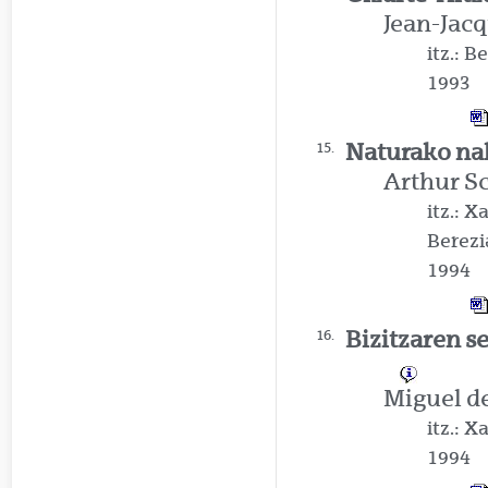
Jean-Jac
itz.: 
1993
Naturako n
15.
Arthur S
itz.: 
Berezi
1994
Bizitzaren s
16.
Miguel 
itz.: 
1994