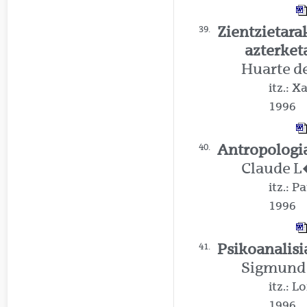
Zientzietar
39.
azterket
Huarte d
itz.: 
1996
Antropologia
40.
Claude L
itz.: 
1996
Psikoanalis
41.
Sigmund
itz.: 
1996