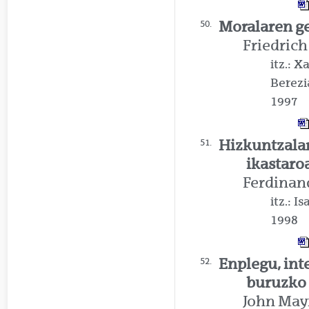
Moralaren g
50.
Friedrich
itz.: 
Berezi
1997
Hizkuntzalar
51.
ikastaro
Ferdinan
itz.: 
1998
Enplegu, inte
52.
buruzko 
John May