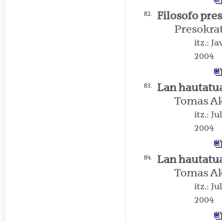
Filosofo pre
82.
Presokra
itz.: J
2004
Lan hautatua
83.
Tomas A
itz.: J
2004
Lan hautatua
84.
Tomas A
itz.: J
2004