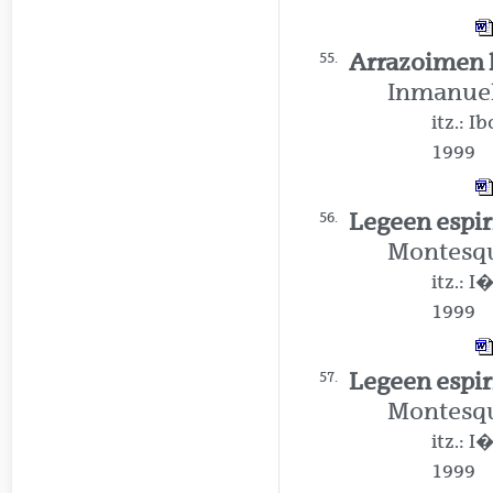
Arrazoimen h
55.
Inmanuel
itz.: 
1999
Legeen espir
56.
Montesq
itz.: 
1999
Legeen espiri
57.
Montesq
itz.: 
1999