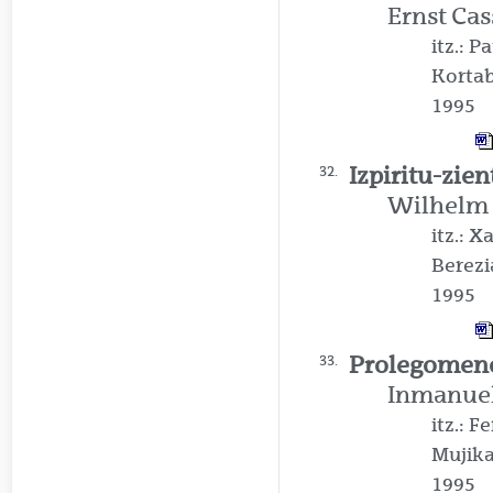
Ernst Cas
itz.: P
Kortab
1995
Izpiritu-zien
32.
Wilhelm 
itz.: 
Berezi
1995
Prolegomen
33.
Inmanuel
itz.: 
Mujik
1995