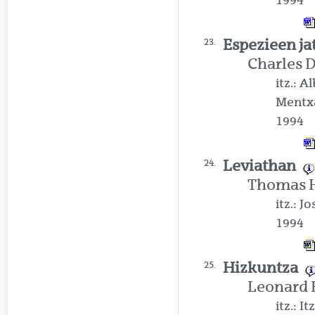
Espezieen ja
23.
Charles 
itz.: 
Mentx
1994
Leviathan
24.
Thomas 
itz.: 
1994
Hizkuntza
25.
Leonard 
itz.: I