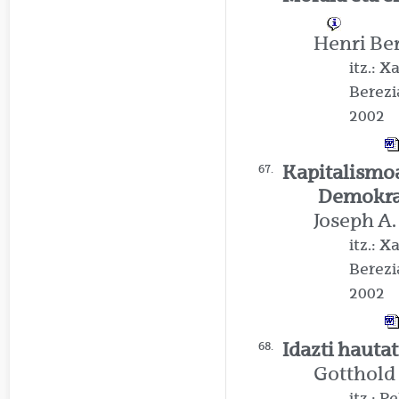
Henri Be
itz.: 
Berezi
2002
Kapitalismoa
67.
Demokra
Joseph A
itz.: 
Berezi
2002
Idazti hauta
68.
Gotthold
itz.: P