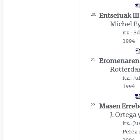
Entseiuak III
20.
Michel E
itz.: E
1994
Eromenaren 
21.
Rotterd
itz.: J
1994
Masen Erreb
22.
J. Ortega 
itz.: 
Perez
1994