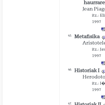
haurrar
Jean Piag
itz.: E
1997
Metafisika
45.
Aristotel
itz.: J
1997
Historiak I
46.
Herodot
itz.: 
1997
Historiak II
47.