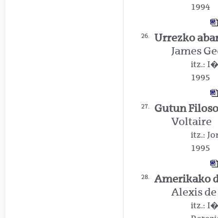
1994
Urrezko abar
26.
James Ge
itz.: 
1995
Gutun Filos
27.
Voltaire
itz.: 
1995
Amerikako d
28.
Alexis de
itz.: 