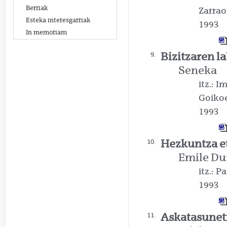
Berriak
Zarrao
Esteka interesgarriak
1993
In memoriam
Bizitzaren l
9.
Seneka
itz.: 
Goiko
1993
Hezkuntza et
10.
Emile D
itz.: 
1993
Askatasunet
11.