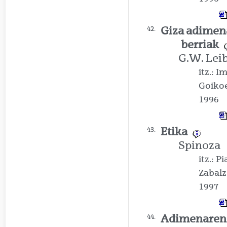
Giza adimen
42.
berriak
G.W. Lei
itz.: 
Goiko
1996
Etika
43.
Spinoza
itz.: P
Zabalz
1997
Adimenaren 
44.