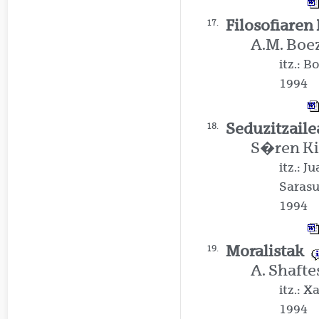
Filosofiare
17.
A.M. Boe
itz.: B
1994
Seduzitzaile
18.
S�ren Ki
itz.: 
Saras
1994
Moralistak
19.
A. Shafte
itz.: 
1994