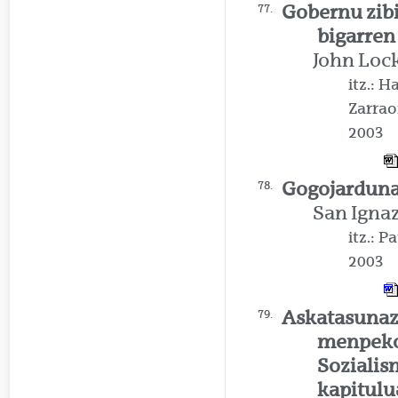
Gobernu zibi
77.
bigarren
John Loc
itz.: H
Zarrao
2003
Gogojardun
78.
San Igna
itz.: P
2003
Askatasuna
79.
menpeko
Sozialis
kapitulu