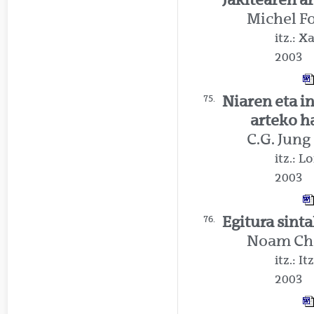
Michel F
itz.: 
2003
Niaren eta i
75.
arteko 
C.G. Jung
itz.: 
2003
Egitura sint
76.
Noam Ch
itz.: I
2003