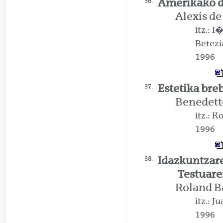
Amerikako d
36.
Alexis de
itz.: 
Berezi
1996
Estetika bre
37.
Benedett
itz.: 
1996
Idazkuntzare
38.
Testuare
Roland B
itz.: 
1996