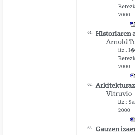
Berezi
2000
Historiaren a
61.
Arnold T
itz.: 
Berezi
2000
Arkitekturaz
62.
Vitruvio
itz.: 
2000
Gauzen izae
63.