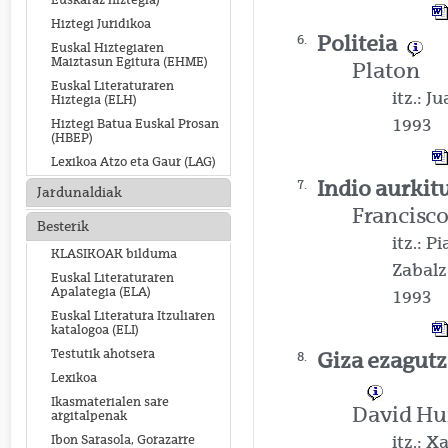
Euskaraz hiztegia)
Hiztegi Juridikoa
Politeia
6.
Euskal Hiztegiaren
Maiztasun Egitura (EHME)
Platon
Euskal Literaturaren
itz.: J
Hiztegia (ELH)
1993
Hiztegi Batua Euskal Prosan
(HBEP)
Lexikoa Atzo eta Gaur (LAG)
Indio aurkit
7.
Jardunaldiak
Francisco
Besterik
itz.: P
KLASIKOAK bilduma
Zabalz
Euskal Literaturaren
Apalategia (ELA)
1993
Euskal Literatura Itzuliaren
katalogoa (ELI)
Testutik ahotsera
Giza ezagutz
8.
Lexikoa
Ikasmaterialen sare
David H
argitalpenak
itz.: 
Ibon Sarasola, Gorazarre