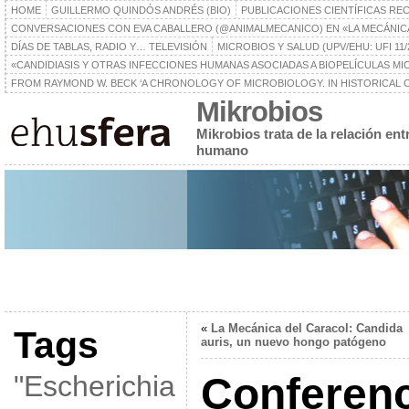
HOME
GUILLERMO QUINDÓS ANDRÉS (BIO)
PUBLICACIONES CIENTÍFICAS RE
CONVERSACIONES CON EVA CABALLERO (@ANIMALMECANICO) EN «LA MECÁNIC
DÍAS DE TABLAS, RADIO Y… TELEVISIÓN
MICROBIOS Y SALUD (UPV/EHU: UFI 11/
«CANDIDIASIS Y OTRAS INFECCIONES HUMANAS ASOCIADAS A BIOPELÍCULAS MICR
FROM RAYMOND W. BECK ‘A CHRONOLOGY OF MICROBIOLOGY. IN HISTORICAL C
Mikrobios
Mikrobios trata de la relación en
humano
«
La Mecánica del Caracol: Candida
Tags
auris, un nuevo hongo patógeno
"Escherichia
Conferenc