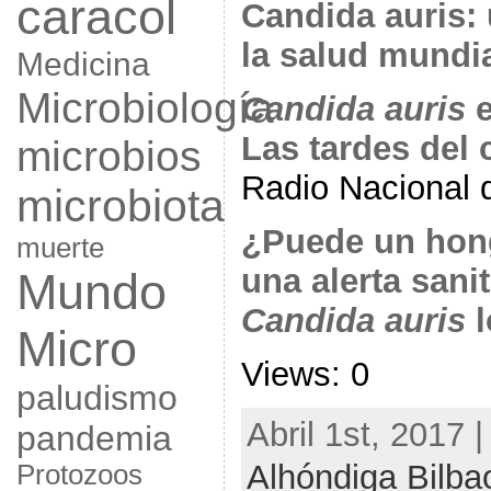
caracol
Candida auris
la salud mundi
Medicina
Microbiología
Candida auris
e
Las tardes del
microbios
Radio Nacional
microbiota
¿Puede un hong
muerte
una alerta sani
Mundo
Candida auris
l
Micro
Views: 0
paludismo
Abril 1st, 2017 
pandemia
Alhóndiga Bilba
Protozoos