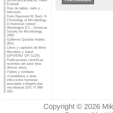
(@mecanicacaracol), Radio
Euskadi
Días de tablas, radio y…
televisión
From Raymond W. Beck ‘A
Chronology of Microbiology.
In historical context’.
Washington D.C., American
Society for Microbiology,
2000
Guillermo Quindós Andrés
(Bio)
Libros y capítulos de libros
Microbios y Salud
(UPV/EHU: UFI 11/25)
Publicaciones científicas
recientes del autor (tres
últimos años)
Vídeos y similares
«Candidiasis y otras
infecciones humanas
asociadas a biopelículas
microbianas (GIC IT 990-
16)»
Copyright © 2026
Mik