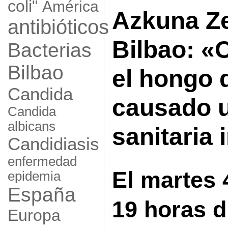
coli"
América
Azkuna Ze
antibióticos
Bilbao: «
Bacterias
Bilbao
el hongo 
Candida
causado u
Candida
albicans
sanitaria 
Candidiasis
enfermedad
El martes 4
epidemia
España
19 horas di
Europa