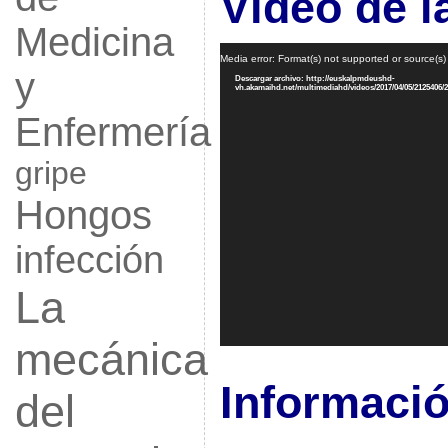
Vídeo de l
Medicina
Reproductor
Media error: Format(s) not supported or source(s)
de
y
vídeo
Descargar archivo: http://euskalpmdeushd-
vh.akamaihd.net/multimediahd/videos/2017/04/05/21254
Enfermería
gripe
Hongos
infección
La
mecánica
Informació
del