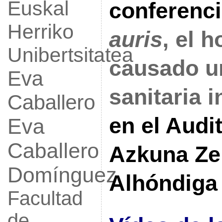
Euskal
conferenc
Herriko
auris
, el 
Unibertsitatea
causado un
Eva
sanitaria 
Caballero
en el Audit
Eva
Caballero
Azkuna Ze
Domínguez
Alhóndiga
Facultad
de