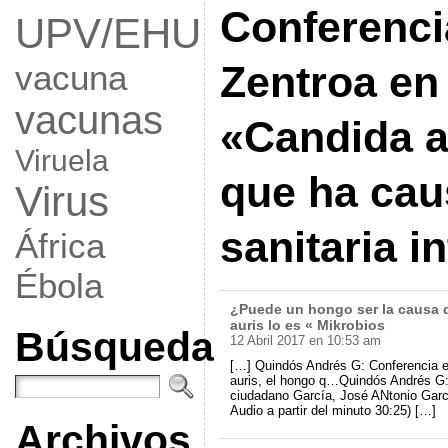
Conferenci
UPV/EHU
vacuna
Zentroa en
vacunas
«Candida a
Viruela
que ha cau
Virus
sanitaria i
África
Ébola
¿Puede un hongo ser la causa d
auris lo es « Mikrobios
Búsqueda
12 Abril 2017 en 10:53 am
[…] Quindós Andrés G: Conferencia e
auris, el hongo q…Quindós Andrés G:
ciudadano García, José ANtonio Garc
Audio a partir del minuto 30:25) […]
Archivos