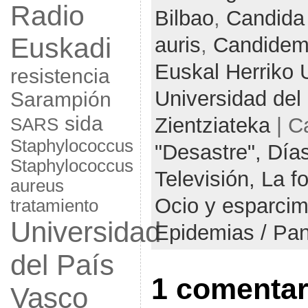
Radio
Bilbao
,
Candida 
Euskadi
auris
,
Candidem
Euskal Herriko U
resistencia
Universidad del
Sarampión
sida
Zientziateka
| C
SARS
Staphylococcus
"Desastre",
Días
Staphylococcus
Televisión,
La f
aureus
Ocio y esparcim
tratamiento
Universidad
Epidemias / Pa
del País
1 comentar
Vasco