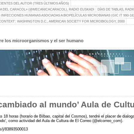
CIENTES DEL AUTOR (TRES ÚLTIMOS AÑOS)
A DEL CARACOL» (@MECANICACARACOL), RADIO EUSKADI
DÍAS DE TABLAS, RAD
 INFECCIONES HUMANAS ASOCIADAS A BIOPELÍCULAS MICROBIANAS (GIC IT 990-16
ONTEXT’. WASHINGTON D.C., AMERICAN SOCIETY FOR MICROBIOLOGY, 2000
ntre los microorganismos y el ser humano
 cambiado al mundo’ Aula de Cultu
s 18 horas (horario de Bilbao, capital del Cosmos), tendré el placer de dia
ndo’, como actividad del Aula de Cultura de El Correo (@elcorreo_com).
s/j/83893500013