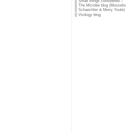
Small things considered –
The Microbe blog (Mosselio
Schaechter & Merry Youle)
Virology blog