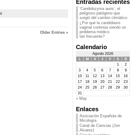
Entradas recientes
‘Candidozyma auris’, el
peligroso patógeno que
t
surgió del cambio climático
¿Por qué la candidiasis
vaginal continúa siendo un
problema médico
Older Entries »
tan frecuente?
Calendario
Agosto 2026
L
M
X
J
V
S
D
1
2
3
4
5
6
7
8
9
10
11
12
13
14
15
16
17
18
19
20
21
22
23
24
25
26
27
28
29
30
31
« May
Enlaces
Asociación Española de
Micología
Canal de Ciencias (Jon
Alvarez)