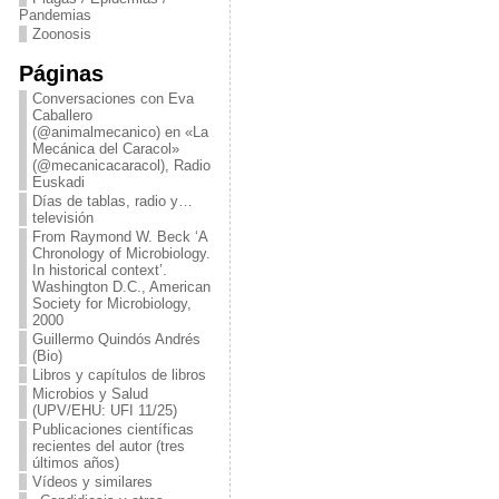
Pandemias
Zoonosis
Páginas
Conversaciones con Eva
Caballero
(@animalmecanico) en «La
Mecánica del Caracol»
(@mecanicacaracol), Radio
Euskadi
Días de tablas, radio y…
televisión
From Raymond W. Beck ‘A
Chronology of Microbiology.
In historical context’.
Washington D.C., American
Society for Microbiology,
2000
Guillermo Quindós Andrés
(Bio)
Libros y capítulos de libros
Microbios y Salud
(UPV/EHU: UFI 11/25)
Publicaciones científicas
recientes del autor (tres
últimos años)
Vídeos y similares