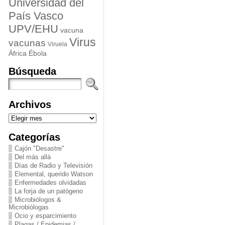
Universidad del
País Vasco
UPV/EHU
vacuna
Virus
vacunas
Viruela
África
Ébola
Búsqueda
Archivos
Archivos
Categorías
Cajón "Desastre"
Del más allá
Días de Radio y Televisión
Elemental, querido Watson
Enfermedades olvidadas
La forja de un patógeno
Microbiólogos &
Microbiólogas
Ocio y esparcimiento
Plagas / Epidemias /