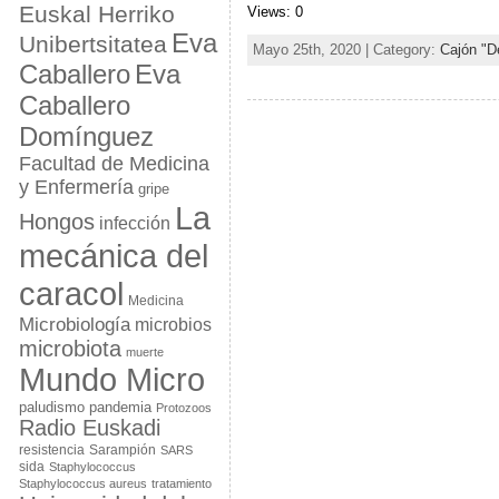
Euskal Herriko
Views: 0
Eva
Unibertsitatea
Mayo 25th, 2020 | Category:
Cajón "D
Eva
Caballero
Caballero
Domínguez
Facultad de Medicina
y Enfermería
gripe
La
Hongos
infección
mecánica del
caracol
Medicina
Microbiología
microbios
microbiota
muerte
Mundo Micro
paludismo
pandemia
Protozoos
Radio Euskadi
resistencia
Sarampión
SARS
sida
Staphylococcus
Staphylococcus aureus
tratamiento