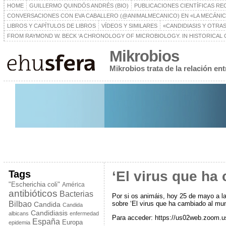
HOME
GUILLERMO QUINDÓS ANDRÉS (BIO)
PUBLICACIONES CIENTÍFICAS RE
CONVERSACIONES CON EVA CABALLERO (@ANIMALMECANICO) EN «LA MECÁNIC
LIBROS Y CAPÍTULOS DE LIBROS
VÍDEOS Y SIMILARES
«CANDIDIASIS Y OTRAS
FROM RAYMOND W. BECK ‘A CHRONOLOGY OF MICROBIOLOGY. IN HISTORICAL C
Mikrobios
Mikrobios trata de la relación e
Tags
‘El virus que ha
"Escherichia coli"
América
antibióticos
Bacterias
Por si os animáis, hoy 25 de mayo a la
Bilbao
sobre ‘El virus que ha cambiado al mu
Candida
Candida
Candidiasis
albicans
enfermedad
Para acceder: https://us02web.zoom.u
España
Europa
epidemia