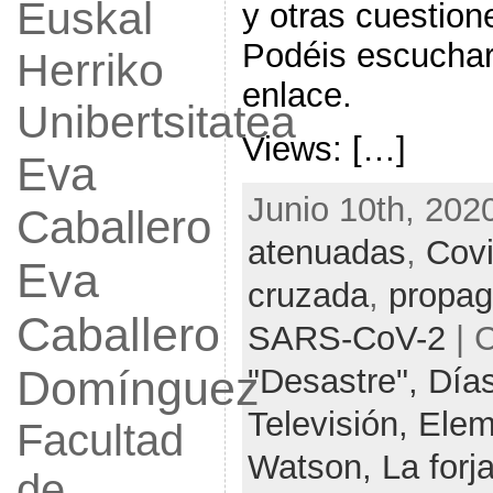
Euskal
y otras cuestio
Podéis escuchar
Herriko
enlace.
Unibertsitatea
Views: […]
Eva
Junio 10th, 202
Caballero
atenuadas
,
Cov
Eva
cruzada
,
propag
Caballero
SARS-CoV-2
| 
Domínguez
"Desastre",
Días
Televisión,
Elem
Facultad
Watson,
La forj
de