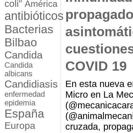
coli"
América
propagado
antibióticos
Bacterias
asintomáti
Bilbao
cuestiones
Candida
COVID 19
Candida
albicans
Candidiasis
En esta nueva 
Micro en La Mec
enfermedad
epidemia
(@mecanicacara
España
(@animalmecani
Europa
cruzada, propag