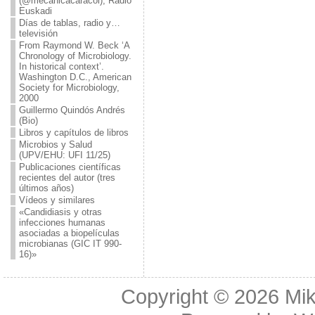
(@mecanicacaracol), Radio
Euskadi
Días de tablas, radio y…
televisión
From Raymond W. Beck ‘A
Chronology of Microbiology.
In historical context’.
Washington D.C., American
Society for Microbiology,
2000
Guillermo Quindós Andrés
(Bio)
Libros y capítulos de libros
Microbios y Salud
(UPV/EHU: UFI 11/25)
Publicaciones científicas
recientes del autor (tres
últimos años)
Vídeos y similares
«Candidiasis y otras
infecciones humanas
asociadas a biopelículas
microbianas (GIC IT 990-
16)»
Copyright © 2026
Mik