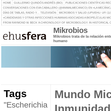
HOME
GUILLERMO QUINDÓS ANDRÉS (BIO)
PUBLICACIONES CIENTÍFICAS RE
CONVERSACIONES CON EVA CABALLERO (@ANIMALMECANICO) EN «LA MECÁNIC
DÍAS DE TABLAS, RADIO Y… TELEVISIÓN
MICROBIOS Y SALUD (UPV/EHU: UFI 11/
«CANDIDIASIS Y OTRAS INFECCIONES HUMANAS ASOCIADAS A BIOPELÍCULAS MICR
FROM RAYMOND W. BECK ‘A CHRONOLOGY OF MICROBIOLOGY. IN HISTORICAL C
Mikrobios
Mikrobios trata de la relación en
humano
Tags
Mundo Mic
"Escherichia
Inmunidad