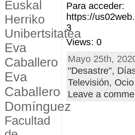
Euskal
Para acceder:
https://us02web
Herriko
3
Unibertsitatea
Views: 0
Eva
Mayo 25th, 2020
Caballero
"Desastre",
Días
Eva
Televisión,
Ocio
Caballero
Leave a comme
Domínguez
Facultad
de