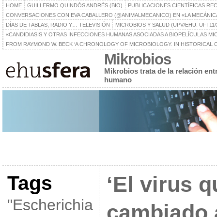
HOME
GUILLERMO QUINDÓS ANDRÉS (BIO)
PUBLICACIONES CIENTÍFICAS RE
CONVERSACIONES CON EVA CABALLERO (@ANIMALMECANICO) EN «LA MECÁNIC
DÍAS DE TABLAS, RADIO Y… TELEVISIÓN
MICROBIOS Y SALUD (UPV/EHU: UFI 11/
«CANDIDIASIS Y OTRAS INFECCIONES HUMANAS ASOCIADAS A BIOPELÍCULAS MICR
FROM RAYMOND W. BECK ‘A CHRONOLOGY OF MICROBIOLOGY. IN HISTORICAL C
Mikrobios
Mikrobios trata de la relación en
humano
Tags
‘El virus 
"Escherichia
cambiado 