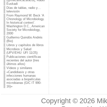
(@mecanicacaracol), Radio
Euskadi
Días de tablas, radio y…
televisión
From Raymond W. Beck ‘A
Chronology of Microbiology.
In historical context’.
Washington D.C., American
Society for Microbiology,
2000
Guillermo Quindós Andrés
(Bio)
Libros y capítulos de libros
Microbios y Salud
(UPV/EHU: UFI 11/25)
Publicaciones científicas
recientes del autor (tres
últimos años)
Vídeos y similares
«Candidiasis y otras
infecciones humanas
asociadas a biopelículas
microbianas (GIC IT 990-
16)»
Copyright © 2026
Mik