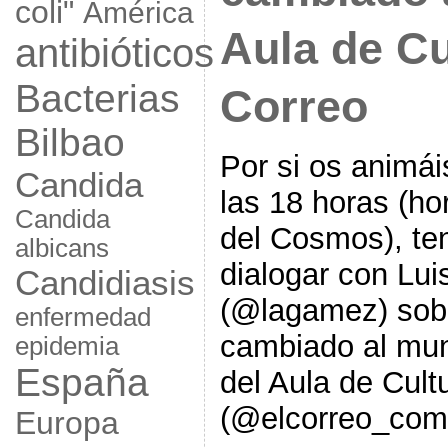
coli"
América
Aula de Cu
antibióticos
Bacterias
Correo
Bilbao
Por si os animá
Candida
las 18 horas (hor
Candida
del Cosmos), ten
albicans
dialogar con Lu
Candidiasis
(@lagamez) sobr
enfermedad
cambiado al mun
epidemia
España
del Aula de Cult
(@elcorreo_com
Europa