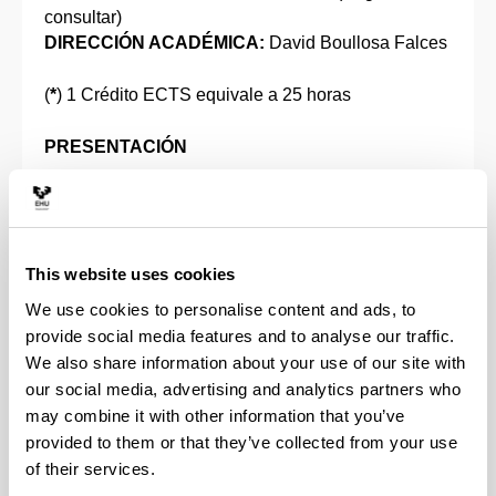
consultar)
DIRECCIÓN ACADÉMICA:
David Boullosa Falces
(
*
) 1 Crédito ECTS equivale a 25 horas
PRESENTACIÓN
Curso destinado al personal de mantenimiento de
la empresa Arcelor Mittal Sestao S.L con objeto de
impartir los principios de funcionamiento y aspectos
This website uses cookies
constructivos básicos asociados a los motores
síncronos y a los cicloconvertidores que alimentan
We use cookies to personalise content and ads, to
este tipo de motores en aplicaciones de baja
provide social media features and to analyse our traffic.
velocidad y alta potencia.
We also share information about your use of our site with
our social media, advertising and analytics partners who
TE BUSCAMOS A TI
may combine it with other information that you’ve
provided to them or that they’ve collected from your use
Formación para personal de la empresa Arcelor
of their services.
Mittal Sestao S.L. en relación al mantenimiento y