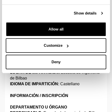
control de los motores síncronos que mueven la
cinta de laminación.
Show details
REQUISITOS
Allow all
Pertenencia a la plantilla de la empresa Arcelor
Mittal Sestao S.L
Customize
IMPARTICIÓN
FECHAS DE IMPARTICIÓN:
07/05/2024 -
Deny
08/05/2024
LUGAR DE IMPARTICIÓN:
Escuela de Ingeniería
de Bilbao
IDIOMA DE IMPARTICIÓN:
Castellano
INFORMACIÓN / INSCRIPCIÓN
DEPARTAMENTO U ÓRGANO