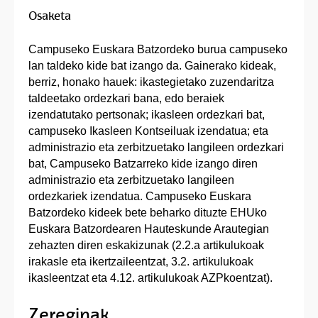
Osaketa
Campuseko Euskara Batzordeko burua campuseko
lan taldeko kide bat izango da. Gainerako kideak,
berriz, honako hauek: ikastegietako zuzendaritza
taldeetako ordezkari bana, edo beraiek
izendatutako pertsonak; ikasleen ordezkari bat,
campuseko Ikasleen Kontseiluak izendatua; eta
administrazio eta zerbitzuetako langileen ordezkari
bat, Campuseko Batzarreko kide izango diren
administrazio eta zerbitzuetako langileen
ordezkariek izendatua. Campuseko Euskara
Batzordeko kideek bete beharko dituzte EHUko
Euskara Batzordearen Hauteskunde Arautegian
zehazten diren eskakizunak (2.2.a artikulukoak
irakasle eta ikertzaileentzat, 3.2. artikulukoak
ikasleentzat eta 4.12. artikulukoak AZPkoentzat).
Zereginak