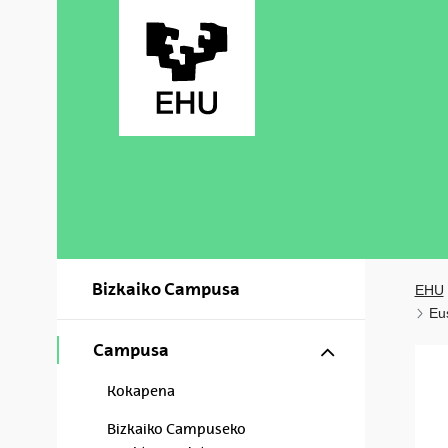
Skip to Main Content
Bizkaiko Campusa
EHU
Eu
Show/hide s
Campusa
Kokapena
Bizkaiko Campuseko