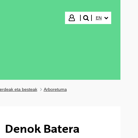
SELECTED LANGUA
Login
EN
search"
erdeak eta besteak
Arboretuma
Denok Batera