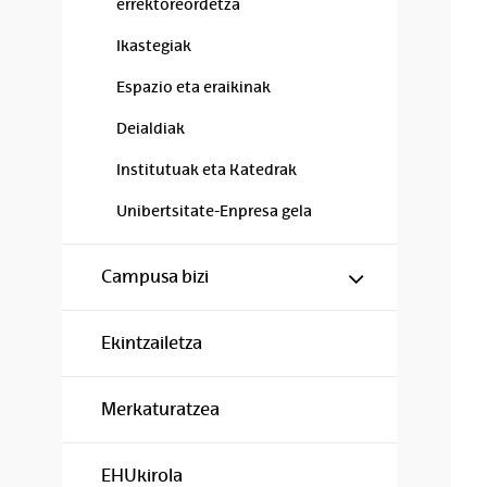
errektoreordetza
Ikastegiak
Espazio eta eraikinak
Deialdiak
Institutuak eta Katedrak
Unibertsitate-Enpresa gela
Show/hide s
Campusa bizi
Ekintzailetza
Merkaturatzea
EHUkirola