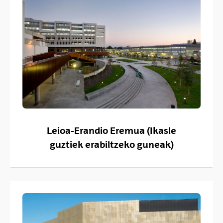
Leioa-Erandio Eremua (Ikasle
guztiek erabiltzeko guneak)