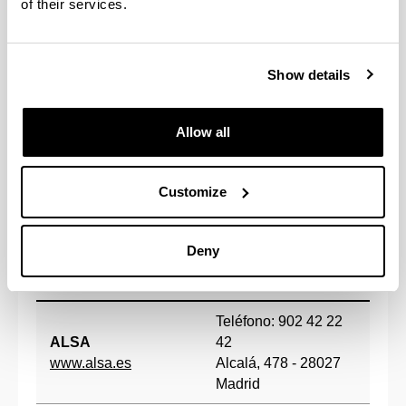
Azpeitia
of their services.
DONOSTIA-LEIOA UNIBERTSITATE
GARRAIO ELKARTEA
donostiati
https://donostiatikleioara.wordpress.com
Show details
Allow all
Back
up
Customize
Cantabria - Bizkaia / Bizkaia -Cantabria
Deny
COMPAÑÍA
CONTACTO
Teléfono: 902 42 22
ALSA
42
www.alsa.es
Alcalá, 478 - 28027
Madrid