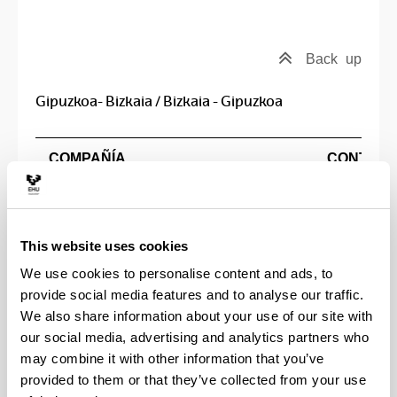
Back
up
Gipuzkoa- Bizkaia / Bizkaia - Gipuzkoa
C
OMPAÑÍA
CONTAC
Teléfono: 
PESA
Paseo de M
www.pesa.net
20014 Don
This website uses cookies
atencionaclientes@pesa.net
Sebastián
We use cookies to personalise content and ads, to
provide social media features and to analyse our traffic.
ALSA
Teléfono: 
We also share information about your use of our site with
www.alsa.es
Alcalá, 47
our social media, advertising and analytics partners who
ziztuelkar
may combine it with other information that you’ve
ZIZTU UNIBERTSITATE ELKARTEA
Enparantza
provided to them or that they’ve collected from your use
https://www.ziztuelkartea.eus