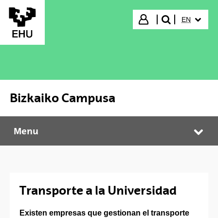
Skip to Main Content
SELECTED
Login
EN
search"
Bizkaiko Campusa
Menu
Bizkaiko Campusa
Tog
Transporte a la Universidad
Existen empresas que gestionan el transporte