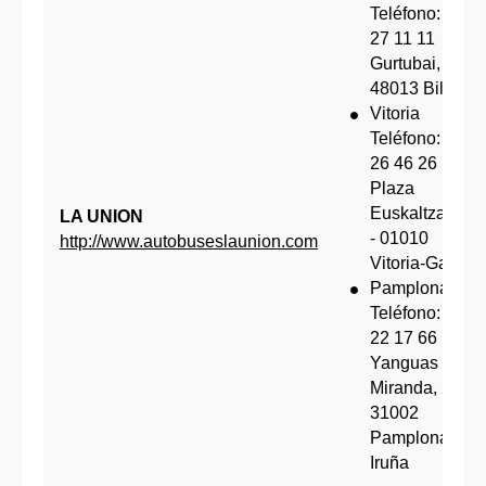
Teléfono: 944
27 11 11
Gurtubai, 1 -
48013 Bilbao
Vitoria
Teléfono: 945
26 46 26
Plaza
Euskaltzaindia
LA UNION
- 01010
http://www.autobuseslaunion.com
Vitoria-Gasteiz
Pamplona
Teléfono: 948
22 17 66
Yanguas y
Miranda, 2 -
31002
Pamplona-
Iruña