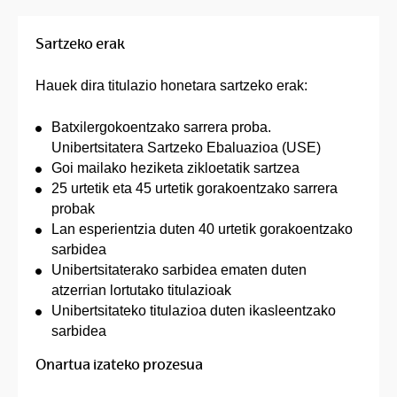
Sartzeko erak
Hauek dira titulazio honetara sartzeko erak:
Batxilergokoentzako sarrera proba.
Unibertsitatera Sartzeko Ebaluazioa (USE)
Goi mailako heziketa zikloetatik sartzea
25 urtetik eta 45 urtetik gorakoentzako sarrera
probak
Lan esperientzia duten 40 urtetik gorakoentzako
sarbidea
Unibertsitaterako sarbidea ematen duten
atzerrian lortutako titulazioak
Unibertsitateko titulazioa duten ikasleentzako
sarbidea
Onartua izateko prozesua