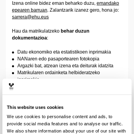
Izena online bidez eman beharko duzu,
emandako
epearen barruan
. Zalantzarik izanez gero, hona jo:
sarrera@ehu.eus
Hau da matrikulatzeko
behar duzun
dokumentazioa
:
Datu ekonomiko eta estatistikoen inprimakia
NANaren edo pasaportearen fotokopia
Argazki bat, atzean izena eta deiturak idatzita
Matrikularen ordainketa helbideratzeko
inprimakia
Matrikulako prezio publikoak ordaintzetik
salbuetsita egoteko edo prezio murriztua
ordaintzeko eskubidea egiaztatzen duen agiria,
unibertsitateko zerbitzu akademikoengatik
This website uses cookies
ordaindu beharreko prezioak finkatzeko Eusko
We use cookies to personalise content and ads, to
Jaurlaritzak onartzen duen aginduaren arabera
provide social media features and to analyse our traffic.
(desgaituak, familia ugariak, terrorismoko
We also share information about your use of our site with