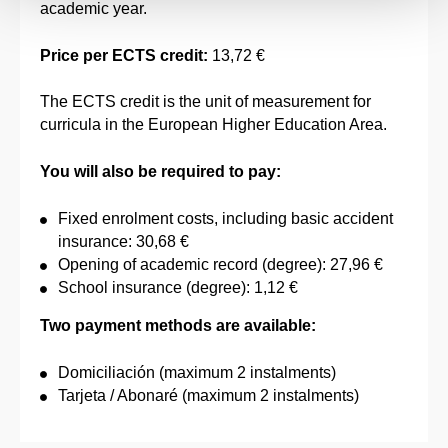
academic year.
Price per ECTS credit:
13,72 €
The ECTS credit is the unit of measurement for
curricula in the European Higher Education Area.
You will also be required to pay:
Fixed enrolment costs, including basic accident
insurance: 30,68 €
Opening of academic record (degree): 27,96 €
School insurance (degree): 1,12 €
Two payment methods are available:
Domiciliación (maximum 2 instalments)
Tarjeta / Abonaré (maximum 2 instalments)