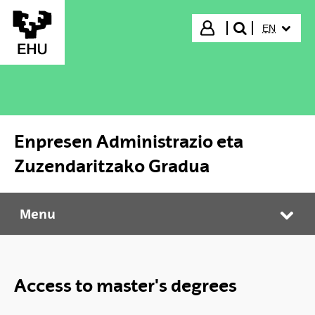
Skip to Main Content
SELECTED
Login
EN
search"
Enpresen Administrazio eta
Zuzendaritzako Gradua
Menu
Enpresen Administrazio eta Zuzendaritzako Gradua
Tog
Access to master's degrees