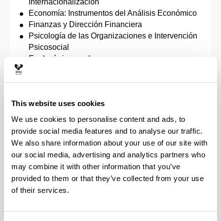
Internacionalización
Economía: Instrumentos del Análisis Económico
Finanzas y Dirección Financiera
Psicología de las Organizaciones e Intervención
Psicosocial
Enología innovadora
Estudios Internacionales
Gestión de los Recursos Humanos y del Empleo
Sistemas de Transporte
This website uses cookies
Internacional en Sociología Jurídica /
International Master in Sociology of Law
We use cookies to personalise content and ads, to
Economía Social y Solidaria
provide social media features and to analyse our traffic.
Desarrollo y Cooperación Internacional
We also share information about your use of our site with
Globalización y Desarrollo
our social media, advertising and analytics partners who
Dirección de Proyectos
may combine it with other information that you’ve
Estudios Feministas y de Género
provided to them or that they’ve collected from your use
of their services.
Másteres propios
Dirección y Gestión de Empresas (Executive