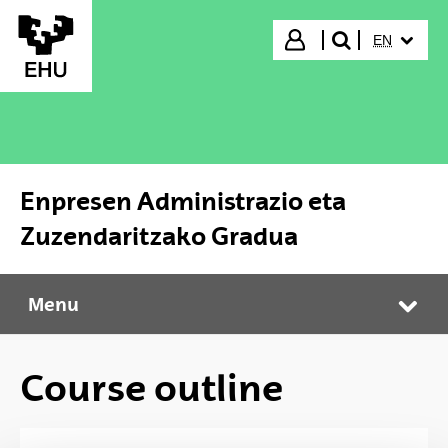
Skip to Main Content
SELECTED
Login
EN
search"
Enpresen Administrazio eta
Zuzendaritzako Gradua
Menu
Enpresen Administrazio eta Zuzendaritzako Gradua
Tog
Course outline