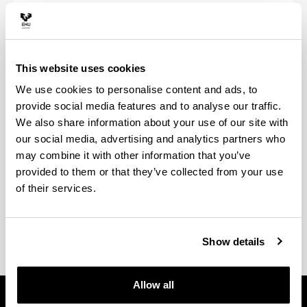
Other requirements to
obtain the degree
This website uses cookies
Para obtener el Grado será necesario cumplir
We use cookies to personalise content and ads, to
una de las siguientes condiciones: cursar dos
provide social media features and to analyse our traffic.
asignaturas del grado en inglés, francés o
We also share information about your use of our site with
alemán; haber participado con aprovechamiento
our social media, advertising and analytics partners who
en un programa de intercambio o prácticas a un
may combine it with other information that you’ve
país de habla distinta al castellano al menos en
provided to them or that they’ve collected from your use
un cuatrimestre; o poseer certificado oficial de
of their services.
Nivel B2 en el marco común europeo de
referencias para las lenguas.
Show details
Allow all