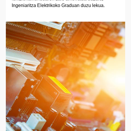
Ingeniaritza Elektrikoko Graduan duzu lekua.