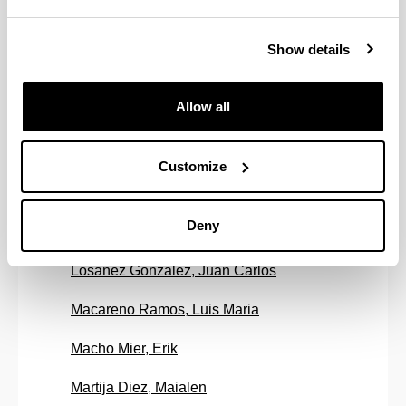
Larrucea Uriarte, Xabier
Show details
Legarra Saez, Estibaliz
Allow all
Lejardi Meavebasterrechea, Ainhoa
Loizaga Garmendia, Maider
Customize
Lopez Zorrilla, Jon
Deny
Loroño Apraiz, Eider
Losañez Gonzalez, Juan Carlos
Macareno Ramos, Luis Maria
Macho Mier, Erik
Martija Diez, Maialen