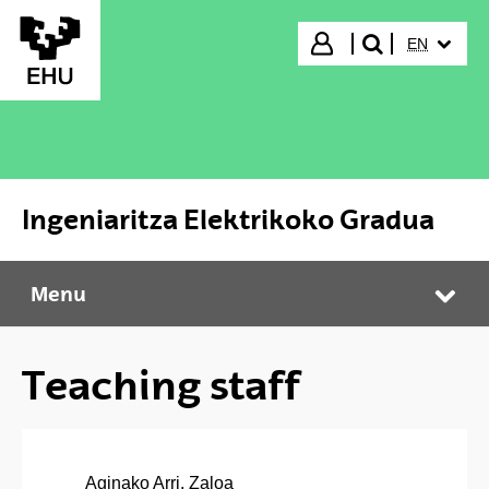
Skip to Main Content
SELECTED
Login
EN
search"
Ingeniaritza Elektrikoko Gradua
Menu
Ingeniaritza Elektrikoko Gradua
Tog
Teaching staff
Aginako Arri, Zaloa