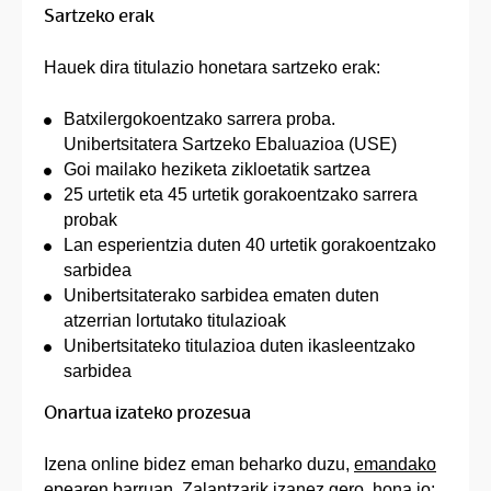
Sartzeko erak
Hauek dira titulazio honetara sartzeko erak:
Batxilergokoentzako sarrera proba.
Unibertsitatera Sartzeko Ebaluazioa (USE)
Goi mailako heziketa zikloetatik sartzea
25 urtetik eta 45 urtetik gorakoentzako sarrera
probak
Lan esperientzia duten 40 urtetik gorakoentzako
sarbidea
Unibertsitaterako sarbidea ematen duten
atzerrian lortutako titulazioak
Unibertsitateko titulazioa duten ikasleentzako
sarbidea
Onartua izateko prozesua
Izena online bidez eman beharko duzu,
emandako
epearen barruan
. Zalantzarik izanez gero, hona jo: