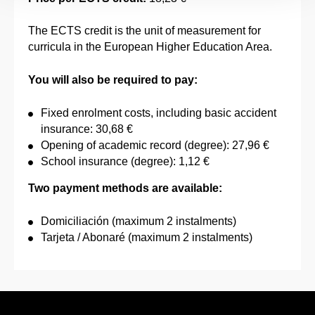
The ECTS credit is the unit of measurement for
curricula in the European Higher Education Area.
You will also be required to pay:
Fixed enrolment costs, including basic accident
insurance: 30,68 €
Opening of academic record (degree): 27,96 €
School insurance (degree): 1,12 €
Two payment methods are available:
Domiciliación (maximum 2 instalments)
Tarjeta / Abonaré (maximum 2 instalments)