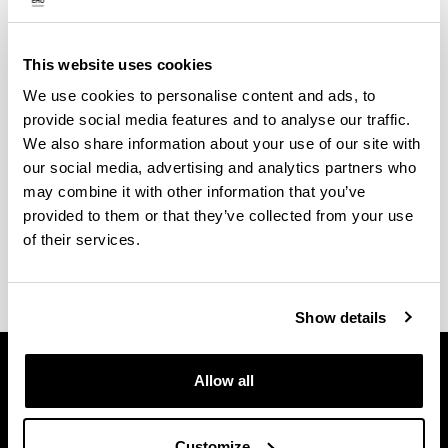
Borondatezko praktikak egin ahal izango dituzu
hirugarren eta laugarren mailan. Zerbitzu bat dugu
kanpoko praktikak kudeatzeko eta Gradu
This website uses cookies
Amaierako Lana enpresa eta erakundetan egiteko.
We use cookies to personalise content and ads, to
provide social media features and to analyse our traffic.
Praktikak Eskolako irakasleen gidaritzapean egingo
We also share information about your use of our site with
dira.
our social media, advertising and analytics partners who
may combine it with other information that you’ve
Hementxe daukazu Gasteizko Ingeniaritzako
provided to them or that they’ve collected from your use
Unibertsitate Eskolak eskaintzen dizkizun
of their services.
borondatezko praktikei buruzko informazio guztia
.
Show details
Allow all
Customize