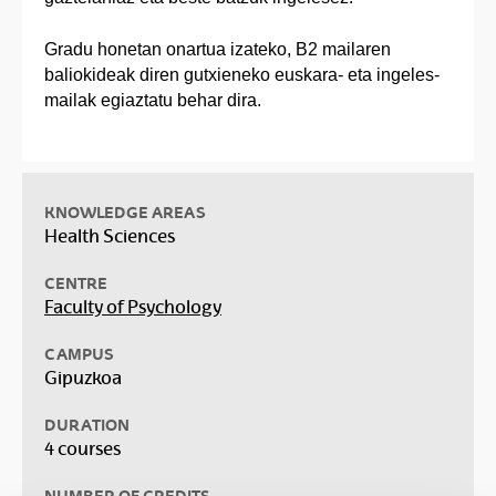
Gradu honetan onartua izateko, B2 mailaren
baliokideak diren gutxieneko euskara- eta ingeles-
mailak egiaztatu behar dira.
KNOWLEDGE AREAS
Health Sciences
CENTRE
Faculty of Psychology
CAMPUS
Gipuzkoa
DURATION
4 courses
NUMBER OF CREDITS