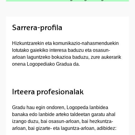
Sarrera-profila
Hizkuntzarekin eta komunikazio-nahasmenduekin
lotutako gaiekiko interesa baduzu eta osasun-
arloan laguntzeko bokazioa baduzu, zure aukerarik
onena Logopediako Gradua da.
Irteera profesionalak
Gradu hau egin ondoren, Logopeda lanbidea
banaka edo lanbide arteko taldeetan garatu ahal
izango duzu, bai osasun-arloan, bai hezkuntza-
arloan, bai gizarte- eta laguntza-arloan, adibidez: