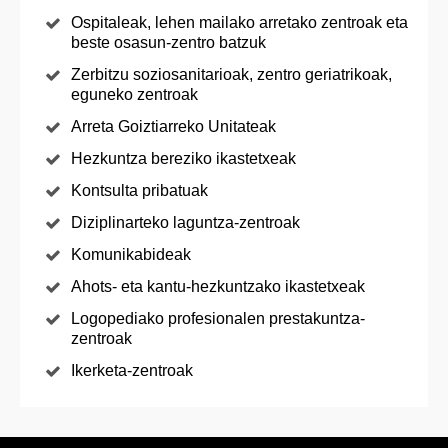
Ospitaleak, lehen mailako arretako zentroak eta
beste osasun-zentro batzuk
Zerbitzu soziosanitarioak, zentro geriatrikoak,
eguneko zentroak
Arreta Goiztiarreko Unitateak
Hezkuntza bereziko ikastetxeak
Kontsulta pribatuak
Diziplinarteko laguntza-zentroak
Komunikabideak
Ahots- eta kantu-hezkuntzako ikastetxeak
Logopediako profesionalen prestakuntza-
zentroak
Ikerketa-zentroak