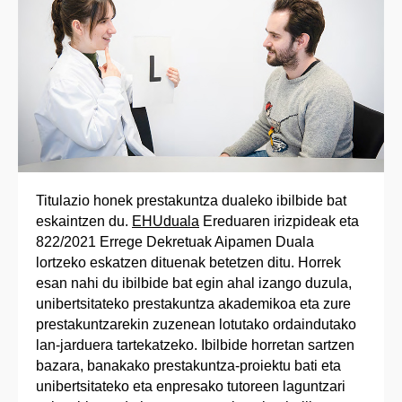
Titulazio honek prestakuntza dualeko ibilbide bat
eskaintzen du.
EHUduala
Ereduaren irizpideak eta
822/2021 Errege Dekretuak Aipamen Duala
lortzeko eskatzen dituenak betetzen ditu. Horrek
esan nahi du ibilbide bat egin ahal izango duzula,
unibertsitateko prestakuntza akademikoa eta zure
prestakuntzarekin zuzenean lotutako ordaindutako
lan-jarduera tartekatzeko. Ibilbide horretan sartzen
bazara, banakako prestakuntza-proiektu bati eta
unibertsitateko eta enpresako tutoreen laguntzari