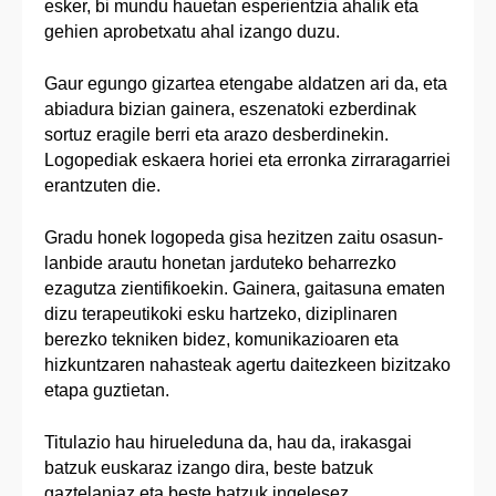
esker, bi mundu hauetan esperientzia ahalik eta
gehien aprobetxatu ahal izango duzu.
Gaur egungo gizartea etengabe aldatzen ari da, eta
abiadura bizian gainera, eszenatoki ezberdinak
sortuz eragile berri eta arazo desberdinekin.
Logopediak eskaera horiei eta erronka zirraragarriei
erantzuten die.
Gradu honek logopeda gisa hezitzen zaitu osasun-
lanbide arautu honetan jarduteko beharrezko
ezagutza zientifikoekin. Gainera, gaitasuna ematen
dizu terapeutikoki esku hartzeko, diziplinaren
berezko tekniken bidez, komunikazioaren eta
hizkuntzaren nahasteak agertu daitezkeen bizitzako
etapa guztietan.
Titulazio hau hirueleduna da, hau da, irakasgai
batzuk euskaraz izango dira, beste batzuk
gaztelaniaz eta beste batzuk ingelesez.